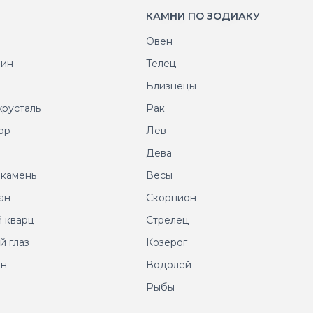
КАМНИ ПО ЗОДИАКУ
Овен
рин
Телец
т
Близнецы
хрусталь
Рак
ор
Лев
т
Дева
 камень
Весы
ан
Скорпион
 кварц
Стрелец
й глаз
Козерог
ин
Водолей
Рыбы