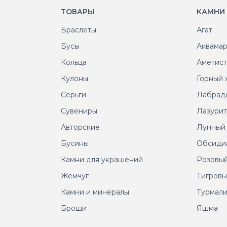
ТОВАРЫ
КАМНИ
Браслеты
Агат
Бусы
Аквама
Кольца
Аметис
Кулоны
Горный 
Серьги
Лабрад
Сувениры
Лазури
Авторские
Лунный
Бусины
Обсиди
Камни для украшений
Розовый
Жемчуг
Тигровы
Камни и минералы
Турмал
Броши
Яшма