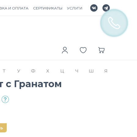
ВКА И ОПЛАТА
СЕРТИФИКАТЫ
УСЛУГИ
Т
У
Ф
Х
Ц
Ч
Ш
Я
т с Гранатом
нь