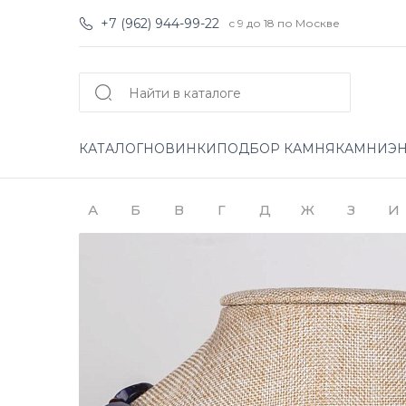
+7 (962) 944-99-22
с 9 до 18 по Москве
КАТАЛОГ
НОВИНКИ
ПОДБОР КАМНЯ
КАМНИ
Э
А
Б
В
Г
Д
Ж
З
И