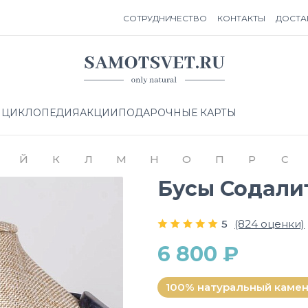
СОТРУДНИЧЕСТВО
КОНТАКТЫ
ДОСТА
НЦИКЛОПЕДИЯ
АКЦИИ
ПОДАРОЧНЫЕ КАРТЫ
Й
К
Л
М
Н
О
П
Р
С
Бусы Содали
5
(824 оценки)
6 800 ₽
100% натуральный каме