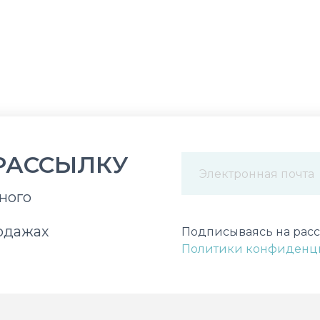
РАССЫЛКУ
ного
Некорректный адрес э
одажах
Подписываясь на расс
Политики конфиденц