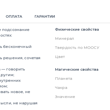
ОПЛАТА
ГАРАНТИИ
Физические свойства
е подсознание
остях:
Минерал
ь бесконечный
Твердость по МООСУ
Цвет
 решения, сочетая
а
— говорить
Магические свойства
другим;
Планета
нутренних
мом;
Чакра
вать новое, не
Значение
мысли, не нарушая