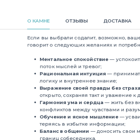
О КАМНЕ
ОТЗЫВЫ
ДОСТАВКА
Если вы выбрали содалит, возможно, ваш
говорит о следующих желаниях и потребн
Ментальное спокойствие
— успокоит
поток мыслей и тревог;
Рациональная интуиция
— принимать
логику и внутреннее знание;
Выражение своей правды без страх
открыто, сохраняя такт и уважение к 
Гармония ума и сердца
— жить без в
конфликтов между чувствами и разу
Обучение и ясное мышление
— усваи
теряясь в избытке информации;
Баланс в общении
— доносить свои 
границ собеседника.