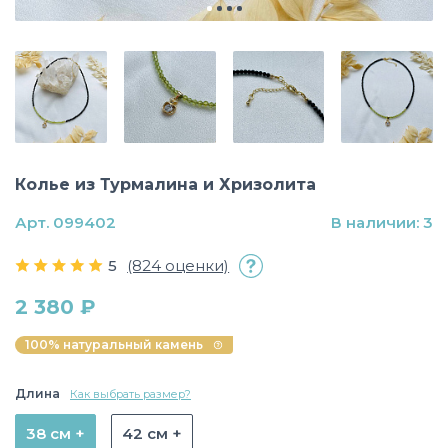
Колье из Турмалина и Хризолита
Арт. 099402
В наличии: 3
5
(824 оценки)
2 380 ₽
100% натуральный камень
Длина
Как выбрать размер?
38 см +
42 см +