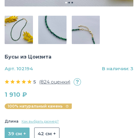
Бусы из Цоизита
Арт. 102194
В наличии: 3
5
(824 оценки)
1 910 ₽
100% натуральный камень
Длина
Как выбрать размер?
39 см +
42 см +