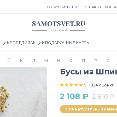
СОТРУДНИЧЕСТВО
КОНТАКТЫ
ДОСТА
НЦИКЛОПЕДИЯ
АКЦИИ
ПОДАРОЧНЫЕ КАРТЫ
Й
К
Л
М
Н
О
П
Р
С
Бусы из Шпи
5
(824 оценки)
2 108 ₽
2 810 ₽
100% натуральный каме