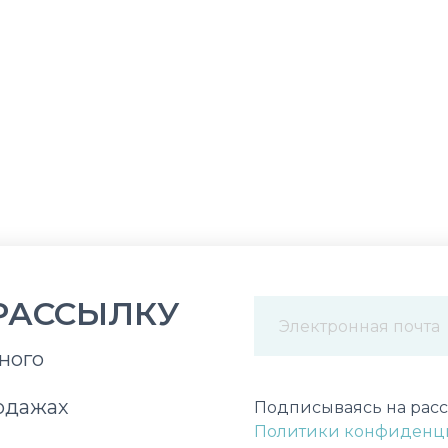
РАССЫЛКУ
ного
Некорректный адрес э
одажах
Подписываясь на расс
Политики конфиденц