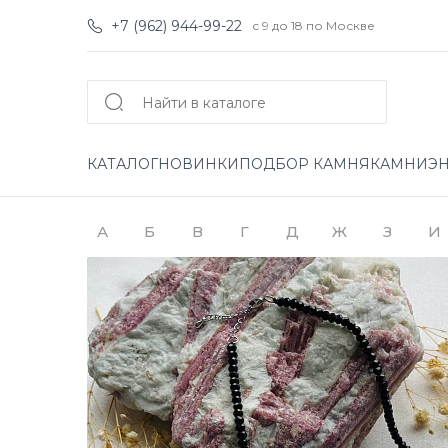
+7 (962) 944-99-22
с 9 до 18 по Москве
КАТАЛОГ
НОВИНКИ
ПОДБОР КАМНЯ
КАМНИ
Э
А
Б
В
Г
Д
Ж
З
И