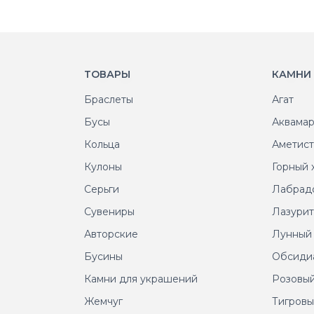
ТОВАРЫ
КАМНИ
Браслеты
Агат
Бусы
Аквама
Кольца
Аметис
Кулоны
Горный 
Серьги
Лабрад
Сувениры
Лазури
Авторские
Лунный
Бусины
Обсиди
Камни для украшений
Розовый
Жемчуг
Тигровы