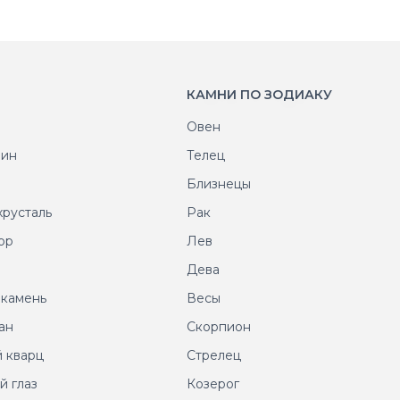
КАМНИ ПО ЗОДИАКУ
Овен
рин
Телец
т
Близнецы
хрусталь
Рак
ор
Лев
т
Дева
 камень
Весы
ан
Скорпион
 кварц
Стрелец
й глаз
Козерог