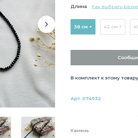
Длина
Как выбрать разм
38 см +
42 см +
4
Сообщи
В комплект к этому товар
Арт. 074932
Камень