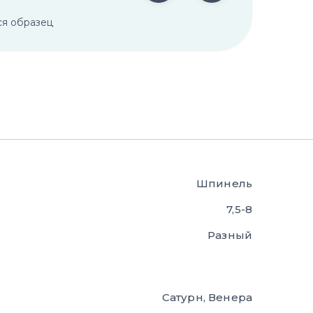
ся образец
Шпинель
7,5-8
Разный
Сатурн, Венера