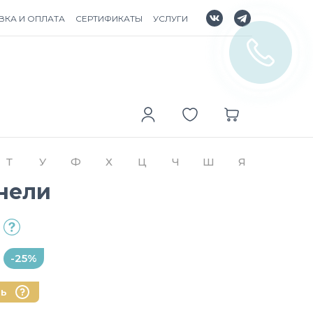
ВКА И ОПЛАТА
СЕРТИФИКАТЫ
УСЛУГИ
Т
У
Ф
Х
Ц
Ч
Ш
Я
нели
-25%
нь