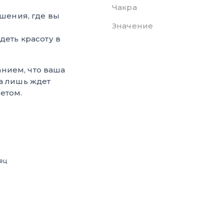
Чакра
шения, где вы
Значение
деть красоту в
нием, что ваша
а лишь ждет
етом.
ец