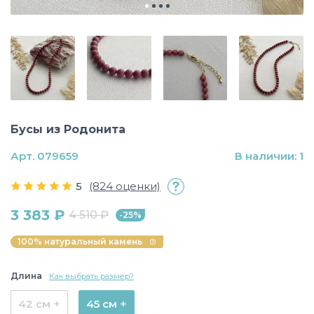
Бусы из Родонита
Арт. 079659
В наличии: 1
5
(824 оценки)
3 383 ₽
4 510 ₽
-25%
100% натуральный камень
Длина
Как выбрать размер?
42 см +
45 см +