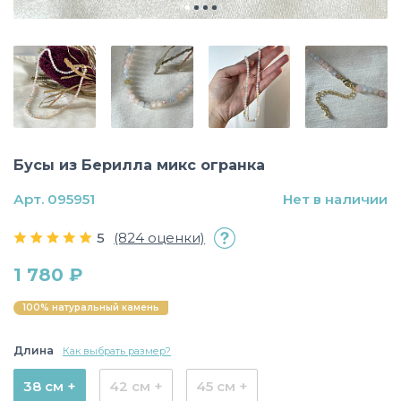
Бусы из Берилла микс огранка
Арт. 095951
Нет в наличии
5
(824 оценки)
1 780 ₽
100% натуральный камень
Длина
Как выбрать размер?
38 см +
42 см +
45 см +