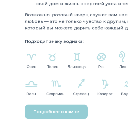
свой дом и жизнь энергией уюта и те
Возможно, розовый кварц служит вам на
любовь — это не только чувство к другим, 
который вы можете дарить себе каждый д
Подходит знаку зодиака:
Овен
Телец
Близнецы
Рак
Лев
Весы
Скорпион
Стрелец
Козерог
Во
Подробнее о камне