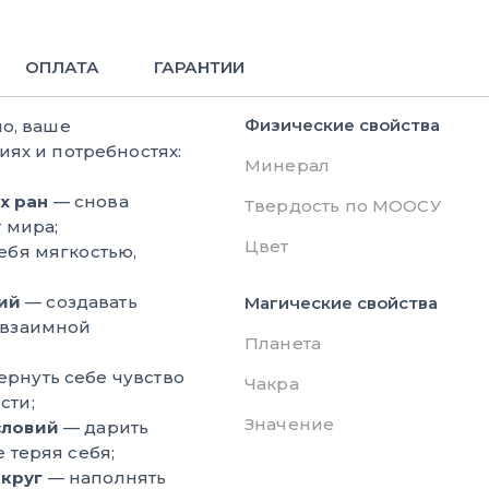
ОПЛАТА
ГАРАНТИИ
Физические свойства
о, ваше
ях и потребностях:
Минерал
х ран
— снова
Твердость по МООСУ
 мира;
Цвет
ебя мягкостью,
ий
— создавать
Магические свойства
 взаимной
Планета
ернуть себе чувство
Чакра
сти;
Значение
словий
— дарить
 теряя себя;
округ
— наполнять