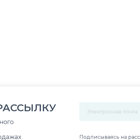
РАССЫЛКУ
ного
Некорректный адрес э
одажах
Подписываясь на расс