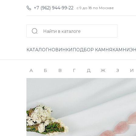
+7 (962) 944-99-22
с 9 до 18 по Москве
КАТАЛОГ
НОВИНКИ
ПОДБОР КАМНЯ
КАМНИ
Э
А
Б
В
Г
Д
Ж
З
И