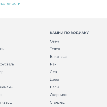
иальности
КАМНИ ПО ЗОДИАКУ
Овен
рин
Телец
т
Близнецы
хрусталь
Рак
ор
Лев
т
Дева
 камень
Весы
ан
Скорпион
 кварц
Стрелец