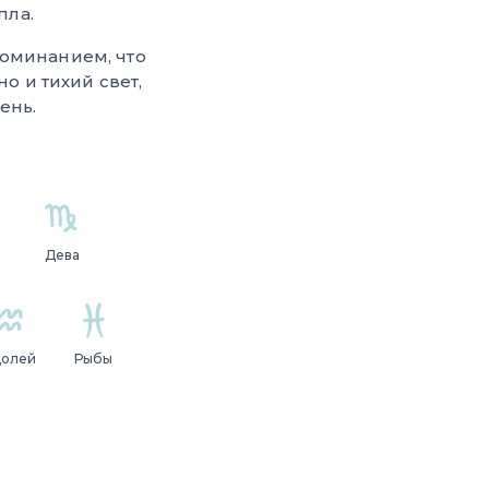
пла.
поминанием, что
но и тихий свет,
ень.
Дева
долей
Рыбы