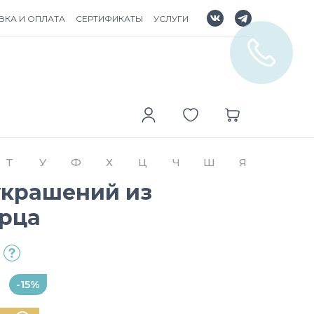
ВКА И ОПЛАТА
СЕРТИФИКАТЫ
УСЛУГИ
Т
У
Ф
Х
Ц
Ч
Ш
Я
украшений из
арца
-15%