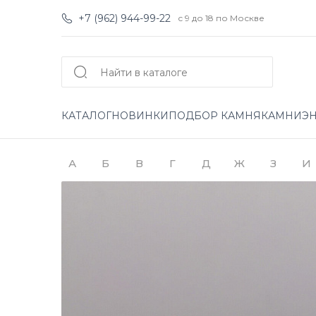
+7 (962) 944-99-22
с 9 до 18 по Москве
КАТАЛОГ
НОВИНКИ
ПОДБОР КАМНЯ
КАМНИ
Э
А
Б
В
Г
Д
Ж
З
И