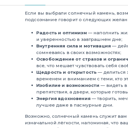
Если вы выбрали солнечный камень, воз
подсознание говорит о следующих желани
Радость и оптимизм
— наполнить жиз
и уверенностью в завтрашнем дне;
Внутренняя сила и мотивация
— дейс
сомневаясь в своих возможностях;
Освобождение от страхов и ограни
все, что мешает чувствовать себя св
Щедрость и открытость
— делиться 
временем и вниманием с теми, кто эт
Изобилие и возможности
— видеть в
препятствия, а двери, которые готовы
Энергия вдохновения
— творить, меч
лучшее даже в пасмурные дни.
Возможно, солнечный камень служит ва
изначальной лёгкости, напоминая, что ва