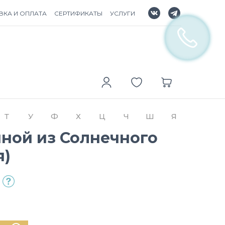
ВКА И ОПЛАТА
СЕРТИФИКАТЫ
УСЛУГИ
Т
У
Ф
Х
Ц
Ч
Ш
Я
йной из Солнечного
я)