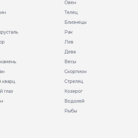
Овен
рин
Телец
т
Близнецы
хрусталь
Рак
ор
Лев
т
Дева
 камень
Весы
ан
Скорпион
 кварц
Стрелец
й глаз
Козерог
ин
Водолей
Рыбы