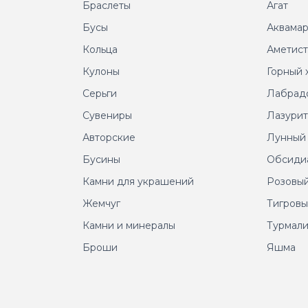
Браслеты
Агат
Бусы
Аквама
Кольца
Аметис
Кулоны
Горный 
Серьги
Лабрад
Сувениры
Лазури
Авторские
Лунный
Бусины
Обсиди
Камни для украшений
Розовый
Жемчуг
Тигровы
Камни и минералы
Турмал
Броши
Яшма