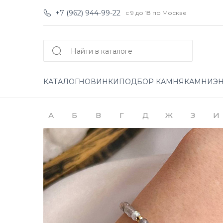
+7 (962) 944-99-22
с 9 до 18 по Москве
КАТАЛОГ
НОВИНКИ
ПОДБОР КАМНЯ
КАМНИ
Э
А
Б
В
Г
Д
Ж
З
И