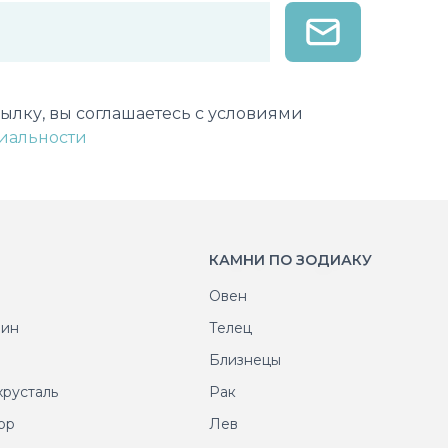
лектронной почты
ылку, вы соглашаетесь с условиями
иальности
КАМНИ ПО ЗОДИАКУ
Овен
рин
Телец
т
Близнецы
хрусталь
Рак
ор
Лев