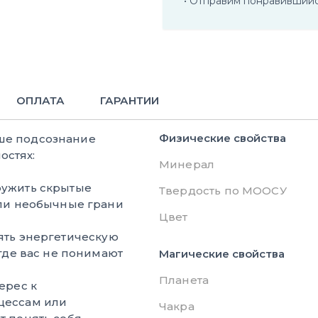
• Отправим понравивший
ОПЛАТА
ГАРАНТИИ
Физические свойства
аше подсознание
остях:
Минерал
ужить скрытые
Твердость по МООСУ
или необычные грани
Цвет
ять энергетическую
где вас не понимают
Магические свойства
Планета
ерес к
цессам или
Чакра