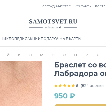
СОТРУДНИЧЕСТВО
КОНТАКТЫ
ДОСТА
НЦИКЛОПЕДИЯ
АКЦИИ
ПОДАРОЧНЫЕ КАРТЫ
Й
К
Л
М
Н
О
П
Р
С
Браслет со в
Лабрадора о
5
(824 оценки)
950 ₽