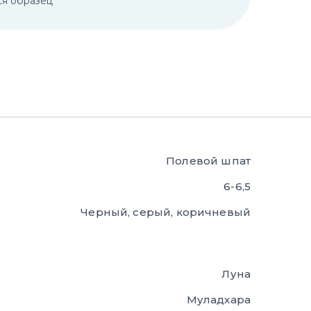
ся образец
Полевой шпат
6-6,5
Черный, серый, коричневый
Луна
Муладхара