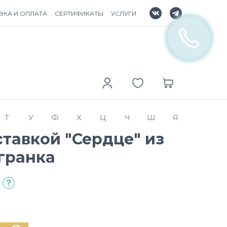
ВКА И ОПЛАТА
СЕРТИФИКАТЫ
УСЛУГИ
Т
У
Ф
Х
Ц
Ч
Ш
Я
ставкой "Сердце" из
гранка