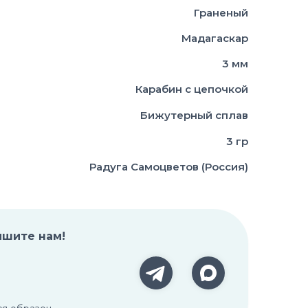
Граненый
Мадагаскар
3 мм
Карабин с цепочкой
Бижутерный сплав
3 гр
Радуга Самоцветов (Россия)
ишите нам!