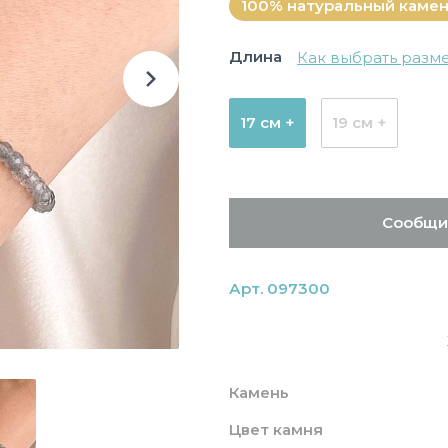
100% натуральный каме
Длина
Как выбрать разм
17 см +
19 см +
Сообщи
Арт. 097300
Камень
Цвет камня