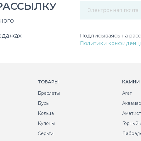
РАССЫЛКУ
ного
Некорректный адрес э
одажах
Подписываясь на расс
Политики конфиденц
ТОВАРЫ
КАМНИ
Браслеты
Агат
Бусы
Аквама
Кольца
Аметис
Кулоны
Горный 
Серьги
Лабрад