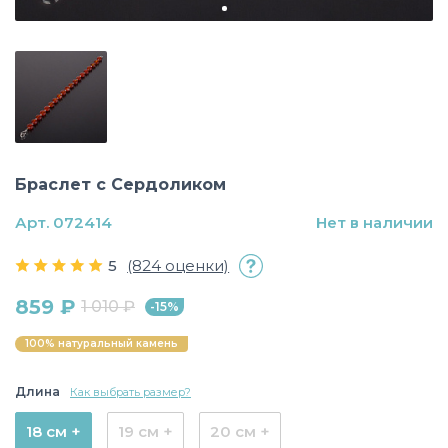
Браслет с Сердоликом
Арт. 072414
Нет в наличии
5
(824 оценки)
859 ₽
1 010 ₽
-15%
100% натуральный камень
Длина
Как выбрать размер?
18 см +
19 см +
20 см +