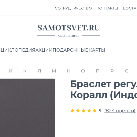
СОТРУДНИЧЕСТВО
КОНТАКТЫ
ДОСТА
НЦИКЛОПЕДИЯ
АКЦИИ
ПОДАРОЧНЫЕ КАРТЫ
Й
К
Л
М
Н
О
П
Р
С
Браслет рег
Коралл (Инд
5
(824 оценки)