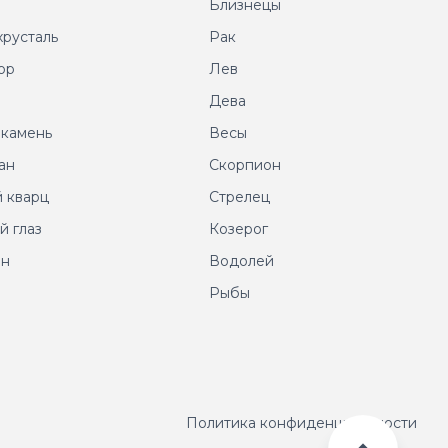
т
Близнецы
хрусталь
Рак
ор
Лев
т
Дева
 камень
Весы
ан
Скорпион
 кварц
Стрелец
й глаз
Козерог
ин
Водолей
Рыбы
Политика конфиденциальности