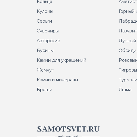
Кольца
Аметис
Кулоны
Горный 
Серьги
Лабрад
Сувениры
Лазури
Авторские
Лунный
Бусины
Обсиди
Камни для украшений
Розовый
Жемчуг
Тигровы
Камни и минералы
Турмал
Броши
Яшма