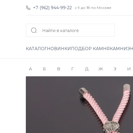
+7 (962) 944-99-22
с 9 до 18 по Москве
КАТАЛОГ
НОВИНКИ
ПОДБОР КАМНЯ
КАМНИ
Э
А
Б
В
Г
Д
Ж
З
И