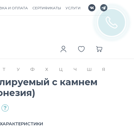
ВКА И ОПЛАТА
СЕРТИФИКАТЫ
УСЛУГИ
Т
У
Ф
Х
Ц
Ч
Ш
Я
улируемый с камнем
онезия)
ХАРАКТЕРИСТИКИ