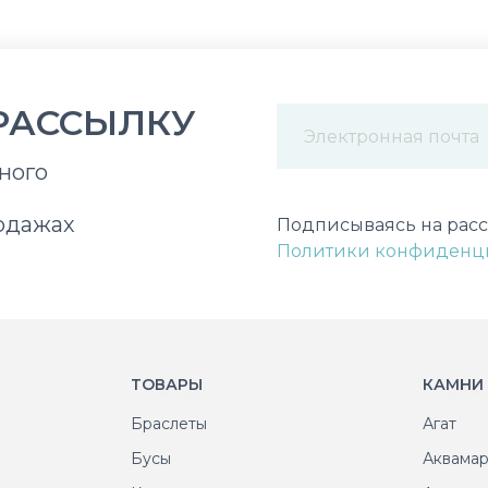
РАССЫЛКУ
ного
Некорректный адрес э
одажах
Подписываясь на расс
Политики конфиденц
ТОВАРЫ
КАМНИ
Браслеты
Агат
Бусы
Аквама