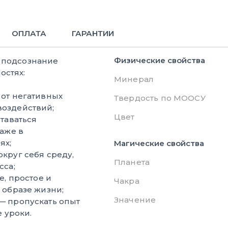
ОПЛАТА
ГАРАНТИИ
Физические свойства
е подсознание
остях:
Минерал
 от негативных
Твердость по МООСУ
оздействий;
Цвет
таваться
даже в
ях;
Магические свойства
округ себя среду,
Планета
сса;
, простое и
Чакра
 образе жизни;
Значение
— пропускать опыт
е уроки.