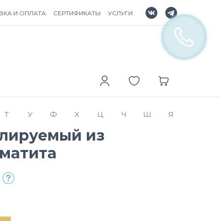
ВКА И ОПЛАТА
СЕРТИФИКАТЫ
УСЛУГИ
Т
У
Ф
Х
Ц
Ч
Ш
Я
улируемый из
ематита