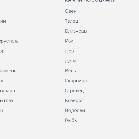
КАМНИ ПО ЗОДИАКУ
Овен
рин
Телец
т
Близнецы
хрусталь
Рак
ор
Лев
т
Дева
 камень
Весы
ан
Скорпион
 кварц
Стрелец
й глаз
Козерог
ин
Водолей
Рыбы