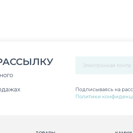
РАССЫЛКУ
ного
Некорректный адрес э
одажах
Подписываясь на расс
Политики конфиденц