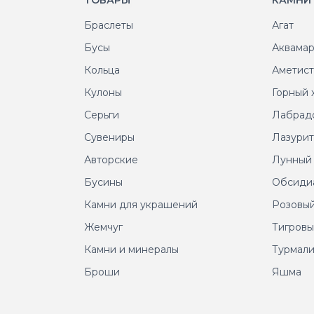
ТОВАРЫ
КАМНИ
Браслеты
Агат
Бусы
Аквама
Кольца
Аметис
Кулоны
Горный 
Серьги
Лабрад
Сувениры
Лазури
Авторские
Лунный
Бусины
Обсиди
Камни для украшений
Розовый
Жемчуг
Тигровы
Камни и минералы
Турмал
Броши
Яшма