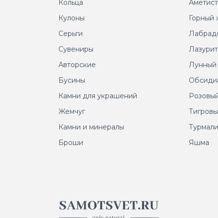
Кольца
Аметис
Кулоны
Горный 
Серьги
Лабрад
Сувениры
Лазури
Авторские
Лунный
Бусины
Обсиди
Камни для украшений
Розовый
Жемчуг
Тигровы
Камни и минералы
Турмал
Броши
Яшма