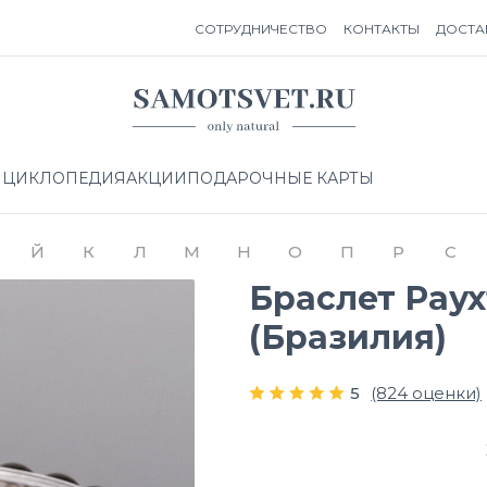
СОТРУДНИЧЕСТВО
КОНТАКТЫ
ДОСТА
НЦИКЛОПЕДИЯ
АКЦИИ
ПОДАРОЧНЫЕ КАРТЫ
Й
К
Л
М
Н
О
П
Р
С
Браслет Раух
(Бразилия)
5
(824 оценки)