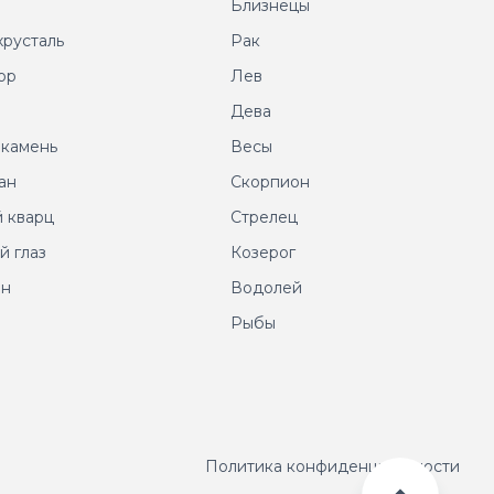
т
Близнецы
хрусталь
Рак
ор
Лев
т
Дева
 камень
Весы
ан
Скорпион
 кварц
Стрелец
й глаз
Козерог
ин
Водолей
Рыбы
Политика конфиденциальности