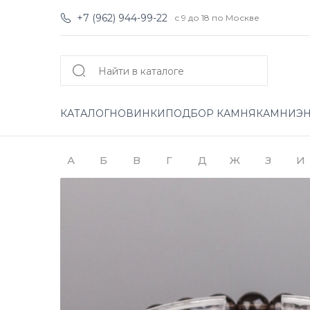
+7 (962) 944-99-22
с 9 до 18 по Москве
КАТАЛОГ
НОВИНКИ
ПОДБОР КАМНЯ
КАМНИ
Э
А
Б
В
Г
Д
Ж
З
И