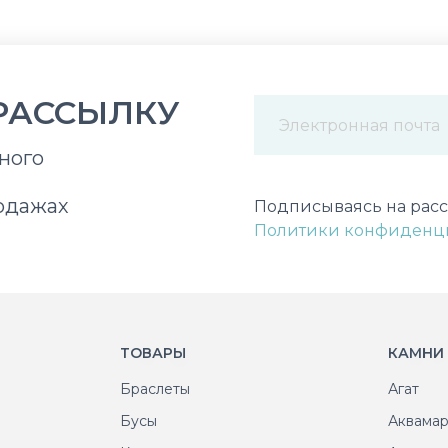
РАССЫЛКУ
ного
Некорректный адрес э
одажах
Подписываясь на расс
Политики конфиденц
ТОВАРЫ
КАМНИ
Браслеты
Агат
Бусы
Аквама