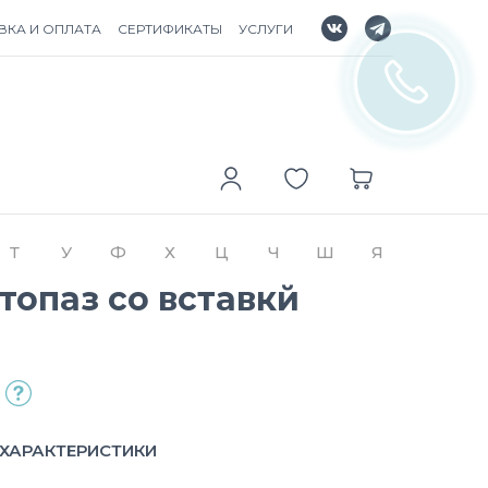
ВКА И ОПЛАТА
СЕРТИФИКАТЫ
УСЛУГИ
Т
У
Ф
Х
Ц
Ч
Ш
Я
топаз со вставкй
ХАРАКТЕРИСТИКИ