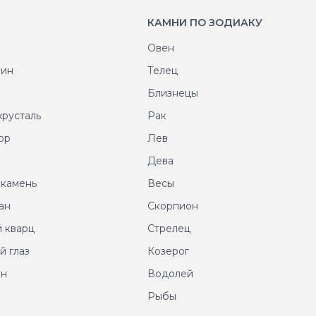
КАМНИ ПО ЗОДИАКУ
Овен
рин
Телец
т
Близнецы
хрусталь
Рак
ор
Лев
т
Дева
 камень
Весы
ан
Скорпион
 кварц
Стрелец
й глаз
Козерог
ин
Водолей
Рыбы