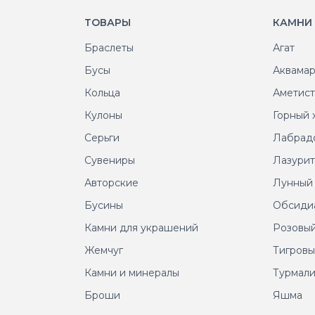
ТОВАРЫ
КАМНИ
Браслеты
Агат
Бусы
Аквама
Кольца
Аметис
Кулоны
Горный 
Серьги
Лабрад
Сувениры
Лазури
Авторские
Лунный
Бусины
Обсиди
Камни для украшений
Розовый
Жемчуг
Тигровы
Камни и минералы
Турмал
Броши
Яшма