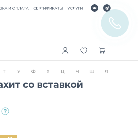
ВКА И ОПЛАТА
СЕРТИФИКАТЫ
УСЛУГИ
Т
У
Ф
Х
Ц
Ч
Ш
Я
хит со вставкой