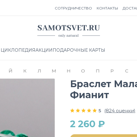
СОТРУДНИЧЕСТВО
КОНТАКТЫ
ДОСТА
НЦИКЛОПЕДИЯ
АКЦИИ
ПОДАРОЧНЫЕ КАРТЫ
Й
К
Л
М
Н
О
П
Р
С
Браслет Мала
Фианит
5
(824 оценки)
2 260 ₽