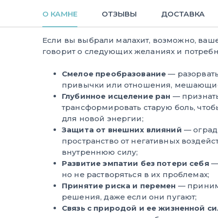
О КАМНЕ
ОТЗЫВЫ
ДОСТАВКА
Если вы выбрали малахит, возможно, ваш
говорит о следующих желаниях и потребн
Смелое преобразование
— разорвать
привычки или отношения, мешающие
Глубинное исцеление ран
— признать
трансформировать старую боль, чтоб
для новой энергии;
Защита от внешних влияний
— оград
пространство от негативных воздейс
внутреннюю силу;
Развитие эмпатии без потери себя
—
но не растворяться в их проблемах;
Принятие риска и перемен
— приним
решения, даже если они пугают;
Связь с природой и ее жизненной с