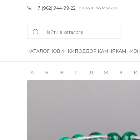
+7 (962) 944-99-22
с 9 до 18 по Москве
КАТАЛОГ
НОВИНКИ
ПОДБОР КАМНЯ
КАМНИ
Э
А
Б
В
Г
Д
Ж
З
И