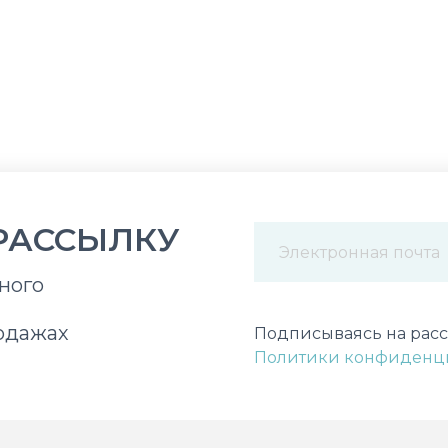
РАССЫЛКУ
ного
Некорректный адрес э
одажах
Подписываясь на расс
Политики конфиденц