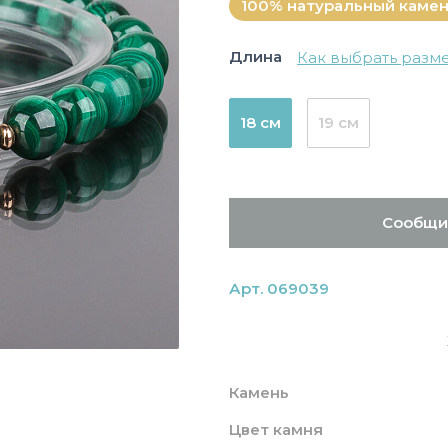
100% натуральный каме
Длина
Как выбрать разм
18 см
19 см
Сообщи
Арт. 069039
Камень
Цвет камня