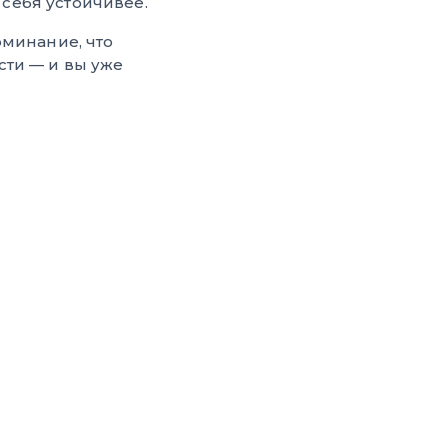
 себя устойчивее.
оминание, что
сти — и вы уже