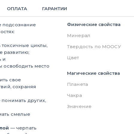
ОПЛАТА
ГАРАНТИИ
Физические свойства
е подсознание
остях:
Минерал
 токсичные циклы,
Твердость по МООСУ
 развитию;
Цвет
 и
ы освободить место
Магические свойства
ить свое
Планета
твий, сохраняя
Чакра
 понимать других,
Значение
ать смелые
илой
— черпать