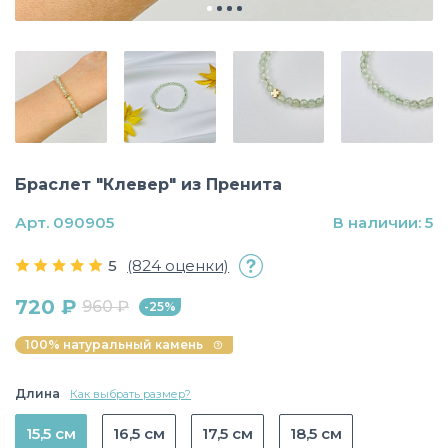
Браслет "Клевер" из Пренита
Арт. 090905
В наличии: 5
5
(824 оценки)
720 ₽
960 ₽
-25%
100% натуральный камень
Длина
Как выбрать размер?
15,5 см
16,5 см
17,5 см
18,5 см