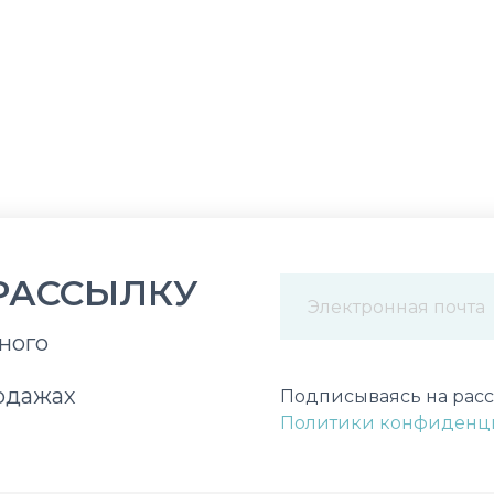
РАССЫЛКУ
ного
Некорректный адрес э
одажах
Подписываясь на расс
Политики конфиденц