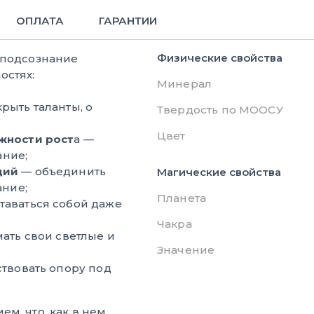
ОПЛАТА
ГАРАНТИИ
Физические свойства
 подсознание
остях:
Минерал
рыть таланты, о
Твердость по МООСУ
Цвет
жности рост
а —
ание;
ций
— объединить
Магические свойства
ание;
Планета
таваться собой даже
Чакра
ть свои светлые и
Значение
твовать опору под
м, что, как в нем