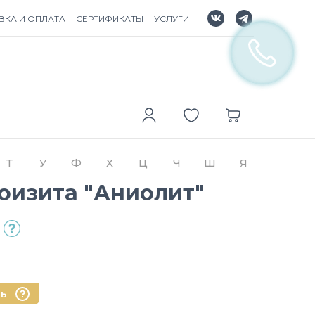
ВКА И ОПЛАТА
СЕРТИФИКАТЫ
УСЛУГИ
Т
У
Ф
Х
Ц
Ч
Ш
Я
оизита "Аниолит"
нь