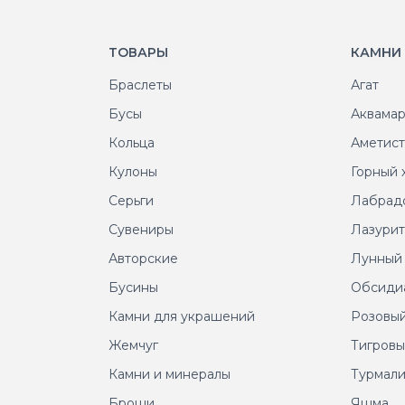
ТОВАРЫ
КАМНИ
Браслеты
Агат
Бусы
Аквама
Кольца
Аметис
Кулоны
Горный 
Серьги
Лабрад
Сувениры
Лазури
Авторские
Лунный
Бусины
Обсиди
Камни для украшений
Розовый
Жемчуг
Тигровы
Камни и минералы
Турмал
Броши
Яшма