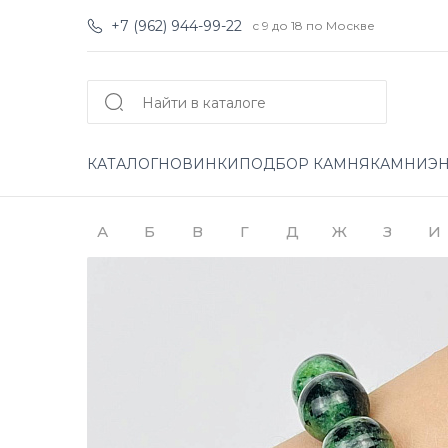
+7 (962) 944-99-22
с 9 до 18 по Москве
КАТАЛОГ
НОВИНКИ
ПОДБОР КАМНЯ
КАМНИ
Э
А
Б
В
Г
Д
Ж
З
И