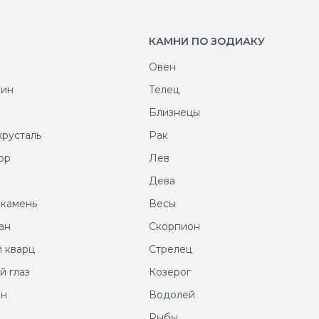
КАМНИ ПО ЗОДИАКУ
Овен
рин
Телец
т
Близнецы
хрусталь
Рак
ор
Лев
т
Дева
 камень
Весы
ан
Скорпион
 кварц
Стрелец
й глаз
Козерог
ин
Водолей
Рыбы