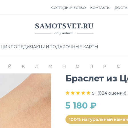
СОТРУДНИЧЕСТВО
КОНТАКТЫ
ДОСТА
НЦИКЛОПЕДИЯ
АКЦИИ
ПОДАРОЧНЫЕ КАРТЫ
Й
К
Л
М
Н
О
П
Р
С
Браслет из Ц
5
(824 оценки)
5 180 ₽
100% натуральный каме