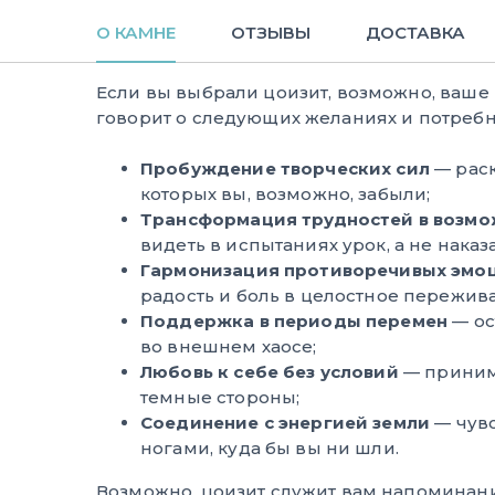
О КАМНЕ
ОТЗЫВЫ
ДОСТАВКА
Если вы выбрали цоизит, возможно, ваше
говорит о следующих желаниях и потребн
Пробуждение творческих сил
— раск
которых вы, возможно, забыли;
Трансформация трудностей в возмо
видеть в испытаниях урок, а не наказ
Гармонизация противоречивых эмо
радость и боль в целостное пережив
Поддержка в периоды перемен
— ос
во внешнем хаосе;
Любовь к себе без условий
— принима
темные стороны;
Соединение с энергией земли
— чувс
ногами, куда бы вы ни шли.
Возможно, цоизит служит вам напоминание