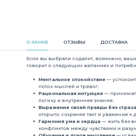
О КАМНЕ
ОТЗЫВЫ
ДОСТАВКА
Если вы выбрали содалит, возможно, ваш
говорит о следующих желаниях и потребн
Ментальное спокойствие
— успокоит
поток мыслей и тревог;
Рациональная интуиция
— принимать
логику и внутреннее знание;
Выражение своей правды без страх
открыто, сохраняя такт и уважение к 
Гармония ума и сердца
— жить без в
конфликтов между чувствами и разу
Обучение и ясное мышление
— усваи