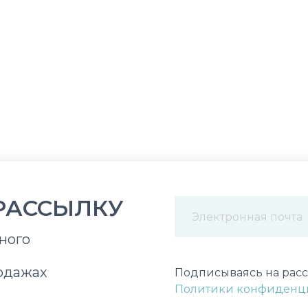
РАССЫЛКУ
ного
Некорректный адрес э
одажах
Подписываясь на расс
Политики конфиденц