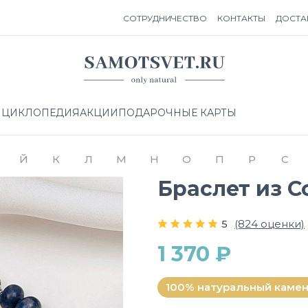
СОТРУДНИЧЕСТВО
КОНТАКТЫ
ДОСТА
НЦИКЛОПЕДИЯ
АКЦИИ
ПОДАРОЧНЫЕ КАРТЫ
Й
К
Л
М
Н
О
П
Р
С
Браслет из 
5
(824 оценки)
1 370 ₽
100% натуральный каме