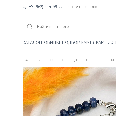
+7 (962) 944-99-22
с 9 до 18 по Москве
КАТАЛОГ
НОВИНКИ
ПОДБОР КАМНЯ
КАМНИ
Э
А
Б
В
Г
Д
Ж
З
И