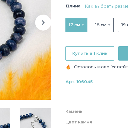
Длина
Как выбрать разм
17 см +
18 см +
19 
Купить в 1 клик
Осталось мало. Успейт
Арт. 106045
Камень
Цвет камня