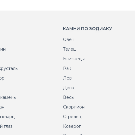
КАМНИ ПО ЗОДИАКУ
Овен
рин
Телец
т
Близнецы
хрусталь
Рак
ор
Лев
т
Дева
 камень
Весы
ан
Скорпион
 кварц
Стрелец
й глаз
Козерог