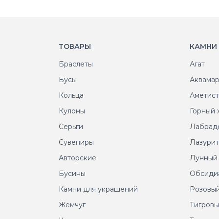
ТОВАРЫ
КАМНИ
Браслеты
Агат
Бусы
Аквама
Кольца
Аметис
Кулоны
Горный 
Серьги
Лабрад
Сувениры
Лазури
Авторские
Лунный
Бусины
Обсиди
Камни для украшений
Розовый
Жемчуг
Тигровы