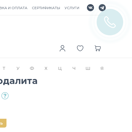
ВКА И ОПЛАТА
СЕРТИФИКАТЫ
УСЛУГИ
Т
У
Ф
Х
Ц
Ч
Ш
Я
Содалита
нь