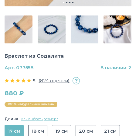
Браслет из Содалита
Арт. 077558
В наличии: 2
5
(824 оценки)
880 ₽
100% натуральный камень
Длина
Как выбрать размер?
17 см
18 см
19 см
20 см
21 см