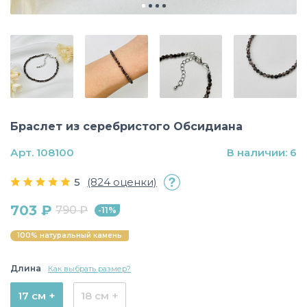
Браслет из серебристого Обсидиана
Арт. 108100
В наличии: 6
5
(824 оценки)
703 ₽
790 ₽
-11%
100% натуральный камень
Длина
Как выбрать размер?
17 см +
18 см +