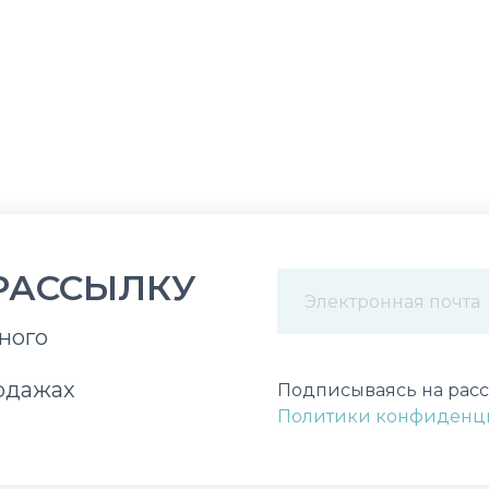
РАССЫЛКУ
ного
Некорректный адрес э
одажах
Подписываясь на расс
Политики конфиденц