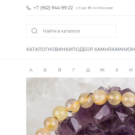
+7 (962) 944-99-22
с 9 до 18 по Москве
КАТАЛОГ
НОВИНКИ
ПОДБОР КАМНЯ
КАМНИ
Э
А
Б
В
Г
Д
Ж
З
И