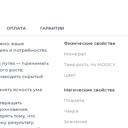
ОПЛАТА
ГАРАНТИИ
Физические свойства
жно, ваше
ях и потребностях:
Минерал
х путях — принимать
Твердость по МООСУ
ого роста;
Цвет
находить скрытый
анять ясность ума
Магические свойства
Планета
евращать
дохновения;
Чакра
рять тому, что
Значение
му результату;