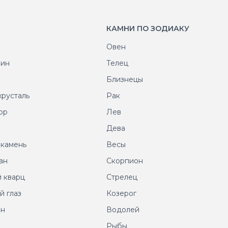
КАМНИ ПО ЗОДИАКУ
Овен
рин
Телец
т
Близнецы
хрусталь
Рак
ор
Лев
т
Дева
 камень
Весы
ан
Скорпион
 кварц
Стрелец
й глаз
Козерог
ин
Водолей
Рыбы