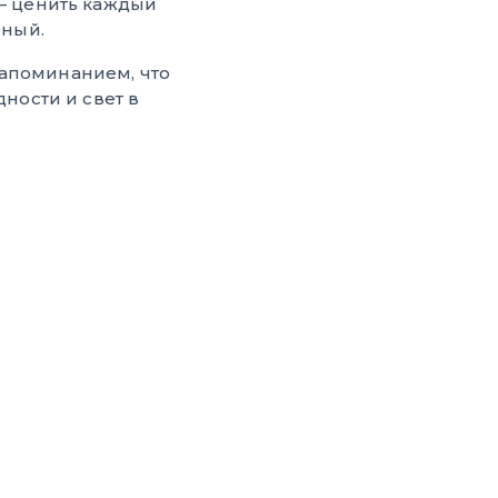
— ценить каждый
нный.
напоминанием, что
дности и свет в