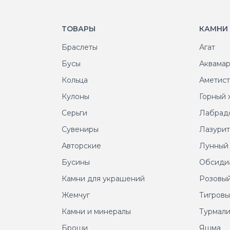
ТОВАРЫ
КАМНИ
Браслеты
Агат
Бусы
Аквама
Кольца
Аметис
Кулоны
Горный 
Серьги
Лабрад
Сувениры
Лазури
Авторские
Лунный
Бусины
Обсиди
Камни для украшений
Розовый
Жемчуг
Тигровы
Камни и минералы
Турмал
Броши
Яшма