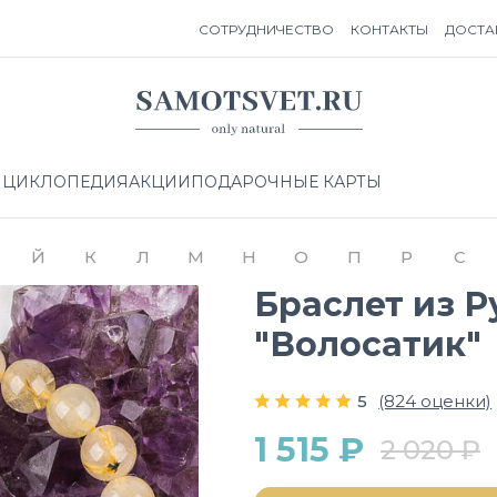
СОТРУДНИЧЕСТВО
КОНТАКТЫ
ДОСТА
НЦИКЛОПЕДИЯ
АКЦИИ
ПОДАРОЧНЫЕ КАРТЫ
Й
К
Л
М
Н
О
П
Р
С
Браслет из Р
"Волосатик"
5
(824 оценки)
1 515 ₽
2 020 ₽