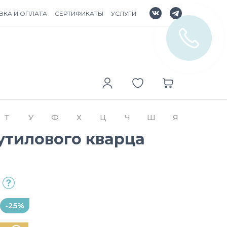
ВКА И ОПЛАТА
СЕРТИФИКАТЫ
УСЛУГИ
Т
У
Ф
Х
Ц
Ч
Ш
Я
утилового кварца
-25%