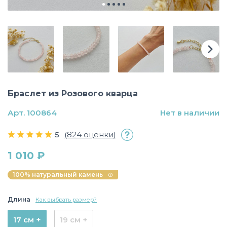
Браслет из Розового кварца
Арт. 100864
Нет в наличии
5
(824 оценки)
1 010 ₽
100% натуральный камень
Длина
Как выбрать размер?
17 см +
19 см +