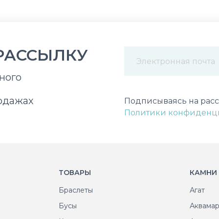
РАССЫЛКУ
ного
Некорректный адрес э
одажах
Подписываясь на расс
Политики конфиденц
ТОВАРЫ
КАМНИ
Браслеты
Агат
Бусы
Аквама