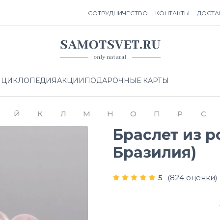
СОТРУДНИЧЕСТВО
КОНТАКТЫ
ДОСТА
НЦИКЛОПЕДИЯ
АКЦИИ
ПОДАРОЧНЫЕ КАРТЫ
Й
К
Л
М
Н
О
П
Р
С
Браслет из р
Бразилия)
5
(824 оценки)