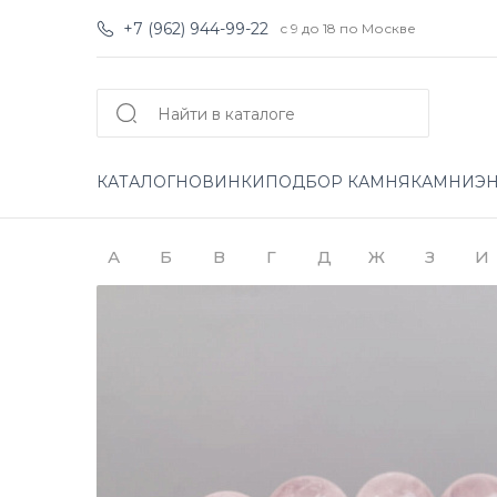
+7 (962) 944-99-22
с 9 до 18 по Москве
КАТАЛОГ
НОВИНКИ
ПОДБОР КАМНЯ
КАМНИ
Э
А
Б
В
Г
Д
Ж
З
И