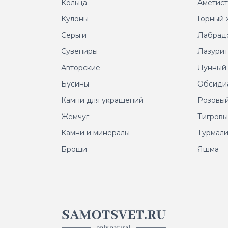
Кольца
Аметис
Кулоны
Горный 
Серьги
Лабрад
Сувениры
Лазури
Авторские
Лунный
Бусины
Обсиди
Камни для украшений
Розовый
Жемчуг
Тигровы
Камни и минералы
Турмал
Броши
Яшма