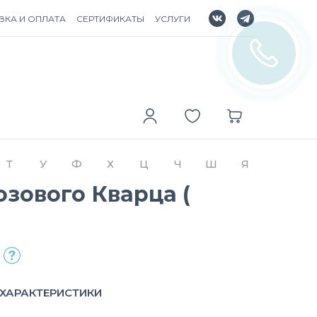
ВКА И ОПЛАТА
СЕРТИФИКАТЫ
УСЛУГИ
Т
У
Ф
Х
Ц
Ч
Ш
Я
озового Кварца (
ХАРАКТЕРИСТИКИ