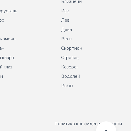
т
Близнецы
хрусталь
Рак
ор
Лев
т
Дева
 камень
Весы
ан
Скорпион
 кварц
Стрелец
й глаз
Козерог
ин
Водолей
Рыбы
Политика конфиденциальности