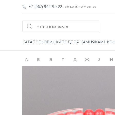
+7 (962) 944-99-22
с 9 до 18 по Москве
КАТАЛОГ
НОВИНКИ
ПОДБОР КАМНЯ
КАМНИ
Э
А
Б
В
Г
Д
Ж
З
И