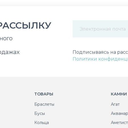
РАССЫЛКУ
ного
Некорректный адрес э
одажах
Подписываясь на расс
Политики конфиденц
ТОВАРЫ
КАМНИ
Браслеты
Агат
Бусы
Аквама
Кольца
Аметис