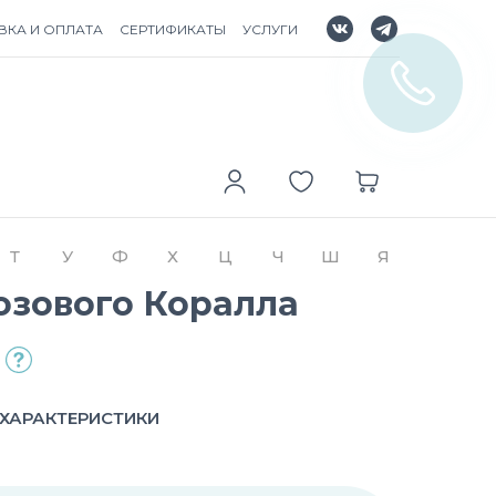
ВКА И ОПЛАТА
СЕРТИФИКАТЫ
УСЛУГИ
Т
У
Ф
Х
Ц
Ч
Ш
Я
озового Коралла
ХАРАКТЕРИСТИКИ