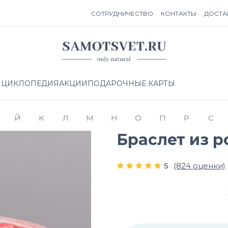
СОТРУДНИЧЕСТВО
КОНТАКТЫ
ДОСТА
НЦИКЛОПЕДИЯ
АКЦИИ
ПОДАРОЧНЫЕ КАРТЫ
Й
К
Л
М
Н
О
П
Р
С
Браслет из р
5
(824 оценки)