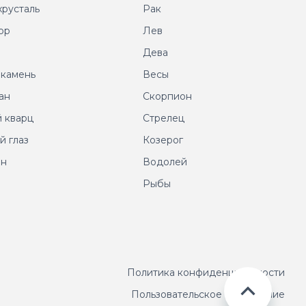
хрусталь
Рак
ор
Лев
т
Дева
 камень
Весы
ан
Скорпион
 кварц
Стрелец
й глаз
Козерог
ин
Водолей
Рыбы
Политика конфиденциальности
Пользовательское соглашение