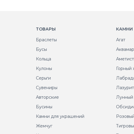
ТОВАРЫ
КАМНИ
Браслеты
Агат
Бусы
Аквама
Кольца
Аметис
Кулоны
Горный 
Серьги
Лабрад
Сувениры
Лазури
Авторские
Лунный
Бусины
Обсиди
Камни для украшений
Розовый
Жемчуг
Тигровы