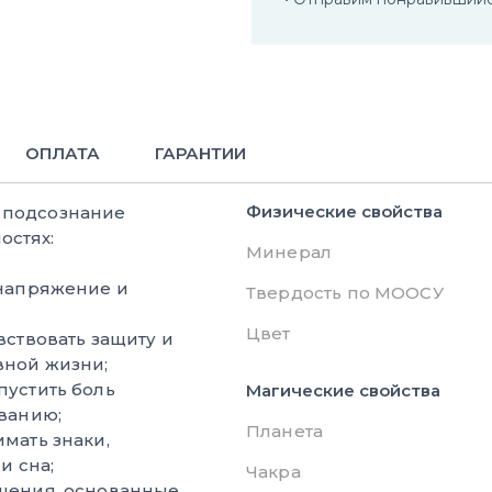
ОПЛАТА
ГАРАНТИИ
Физические свойства
е подсознание
остях:
Минерал
напряжение и
Твердость по МООСУ
Цвет
ствовать защиту и
вной жизни;
пустить боль
Магические свойства
ванию;
Планета
мать знаки,
и сна;
Чакра
шения, основанные