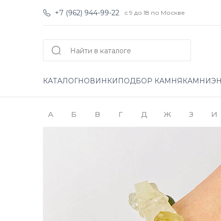
+7 (962) 944-99-22
с 9 до 18 по Москве
КАТАЛОГ
НОВИНКИ
ПОДБОР КАМНЯ
КАМНИ
Э
А
Б
В
Г
Д
Ж
З
И