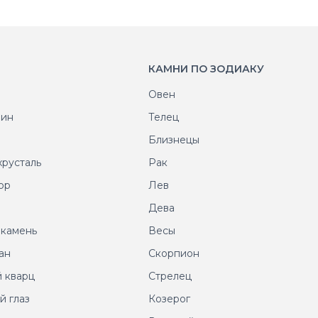
КАМНИ ПО ЗОДИАКУ
Овен
рин
Телец
т
Близнецы
хрусталь
Рак
ор
Лев
т
Дева
 камень
Весы
ан
Скорпион
 кварц
Стрелец
й глаз
Козерог