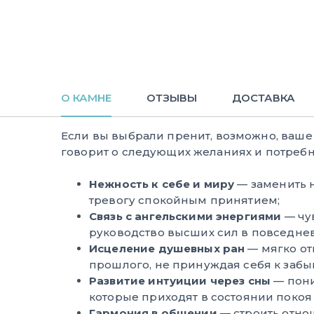
О КАМНЕ
ОТЗЫВЫ
ДОСТАВКА
Если вы выбрали пренит, возможно, ваш
говорит о следующих желаниях и потребн
Нежность к себе и миру
— заменить 
тревогу спокойным принятием;
Связь с ангельскими энергиями
— чув
руководство высших сил в повседне
Исцеление душевных ран
— мягко от
прошлого, не принуждая себя к забы
Развитие интуиции через сны
— пони
которые приходят в состоянии покоя 
Гармония в общении
— строить отно