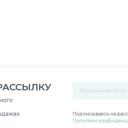
РАССЫЛКУ
ного
Некорректный адрес э
одажах
Подписываясь на расс
Политики конфиденц