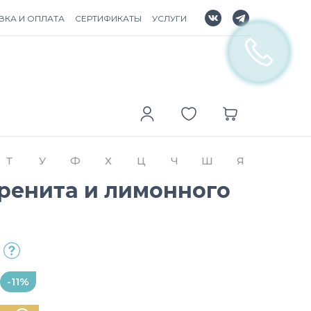
ВКА И ОПЛАТА
СЕРТИФИКАТЫ
УСЛУГИ
Т
У
Ф
Х
Ц
Ч
Ш
Я
Пренита и лимонного
-11%