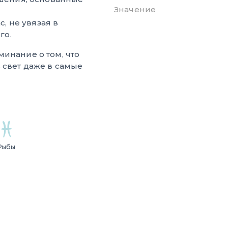
Значение
с, не увязая в
го.
инание о том, что
 свет даже в самые
Рыбы