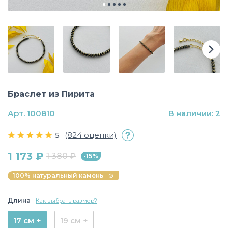
Браслет из Пирита
Арт. 100810
В наличии: 2
5
(824 оценки)
1 173 ₽
1 380 ₽
-15%
100% натуральный камень
Длина
Как выбрать размер?
17 см +
19 см +