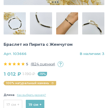
Браслет из Пирита с Жемчугом
Арт. 103666
В наличии: 3
5
(824 оценки)
1 012 ₽
1 190 ₽
-15%
100% натуральный камень
Длина
Как выбрать размер?
17 см +
19 см +