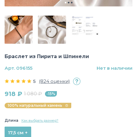
Браслет из Пирита и Шпинели
Арт. 096155
Нет в наличии
5
(824 оценки)
918 ₽
1 080 ₽
-15%
100% натуральный камень
Длина
Как выбрать размер?
17,5 см +