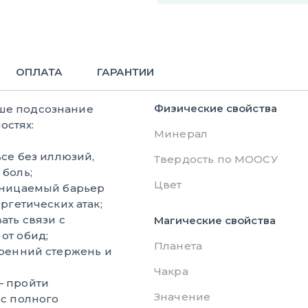
ОПЛАТА
ГАРАНТИИ
Физические свойства
аше подсознание
остях:
Минерал
се без иллюзий,
Твердость по МООСУ
боль;
Цвет
оницаемый барьер
ргетических атак;
ать связи с
Магические свойства
от обид;
Планета
ренний стержень и
Чакра
 пройти
Значение
 с полного