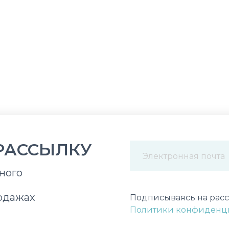
РАССЫЛКУ
ного
Некорректный адрес э
одажах
Подписываясь на расс
Политики конфиденц