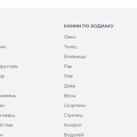
КАМНИ ПО ЗОДИАКУ
Овен
рин
Телец
т
Близнецы
хрусталь
Рак
ор
Лев
т
Дева
 камень
Весы
ан
Скорпион
 кварц
Стрелец
й глаз
Козерог
ин
Водолей