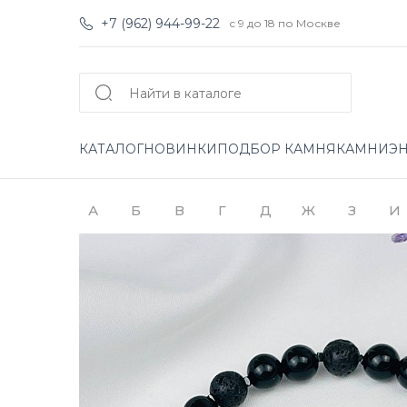
+7 (962) 944-99-22
с 9 до 18 по Москве
КАТАЛОГ
НОВИНКИ
ПОДБОР КАМНЯ
КАМНИ
Э
А
Б
В
Г
Д
Ж
З
И