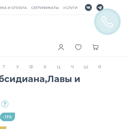
ВКА И ОПЛАТА
СЕРТИФИКАТЫ
УСЛУГИ
Т
У
Ф
Х
Ц
Ч
Ш
Я
Обсидиана,Лавы и
-11%