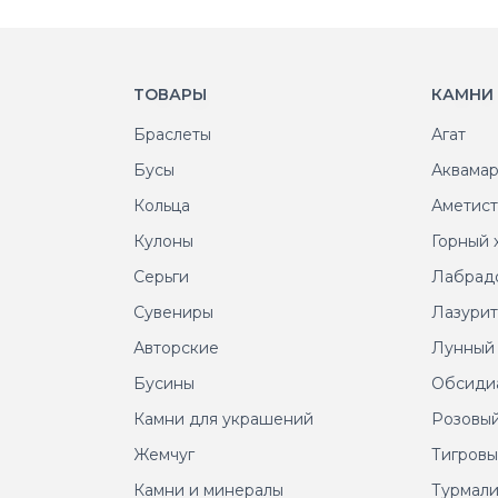
ТОВАРЫ
КАМНИ
Браслеты
Агат
Бусы
Аквама
Кольца
Аметис
Кулоны
Горный 
Серьги
Лабрад
Сувениры
Лазури
Авторские
Лунный
Бусины
Обсиди
Камни для украшений
Розовый
Жемчуг
Тигровы
Камни и минералы
Турмал