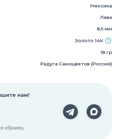
Мексика
Лава
8,5 мм
Золото 14К
18 гр
Радуга Самоцветов (Россия)
ишите нам!
ся образец