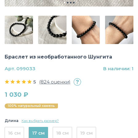
Браслет из необработанного Шунгита
Арт. 099033
В наличии: 1
5
(824 оценки)
1 030 ₽
100% натуральный камень
Длина
Как выбрать размер?
16 см
17 см
18 см
19 см