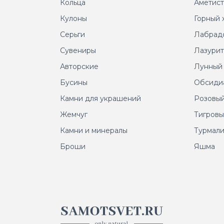
Кольца
Аметис
Кулоны
Горный 
Серьги
Лабрад
Сувениры
Лазури
Авторские
Лунный
Бусины
Обсиди
Камни для украшений
Розовый
Жемчуг
Тигровы
Камни и минералы
Турмал
Броши
Яшма