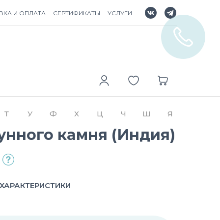
ВКА И ОПЛАТА
СЕРТИФИКАТЫ
УСЛУГИ
Т
У
Ф
Х
Ц
Ч
Ш
Я
унного камня (Индия)
ХАРАКТЕРИСТИКИ