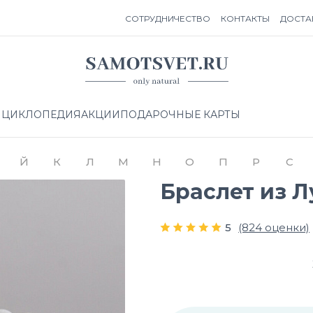
СОТРУДНИЧЕСТВО
КОНТАКТЫ
ДОСТА
НЦИКЛОПЕДИЯ
АКЦИИ
ПОДАРОЧНЫЕ КАРТЫ
Й
К
Л
М
Н
О
П
Р
С
Браслет из Л
5
(824 оценки)