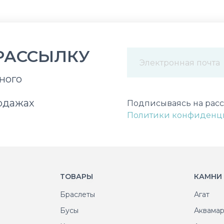
РАССЫЛКУ
ного
Некорректный адрес э
одажах
Подписываясь на расс
Политики конфиденц
ТОВАРЫ
КАМНИ
Браслеты
Агат
Бусы
Аквама