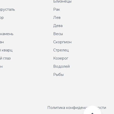
т
Близнецы
хрусталь
Рак
ор
Лев
т
Дева
 камень
Весы
ан
Скорпион
 кварц
Стрелец
й глаз
Козерог
ин
Водолей
Рыбы
Политика конфиденциальности