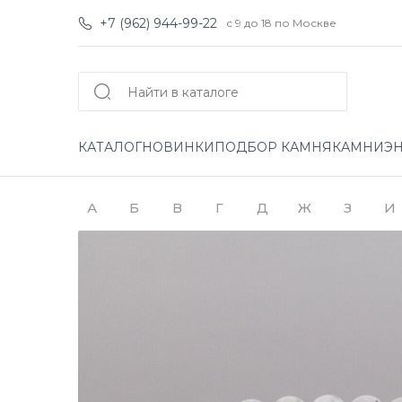
+7 (962) 944-99-22
с 9 до 18 по Москве
КАТАЛОГ
НОВИНКИ
ПОДБОР КАМНЯ
КАМНИ
Э
А
Б
В
Г
Д
Ж
З
И