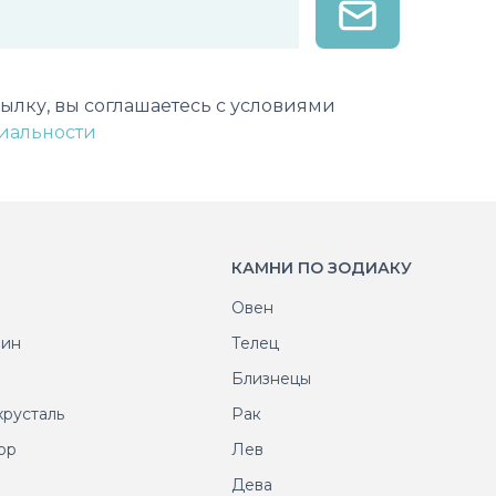
лектронной почты
ылку, вы соглашаетесь с условиями
иальности
КАМНИ ПО ЗОДИАКУ
Овен
рин
Телец
т
Близнецы
хрусталь
Рак
ор
Лев
т
Дева