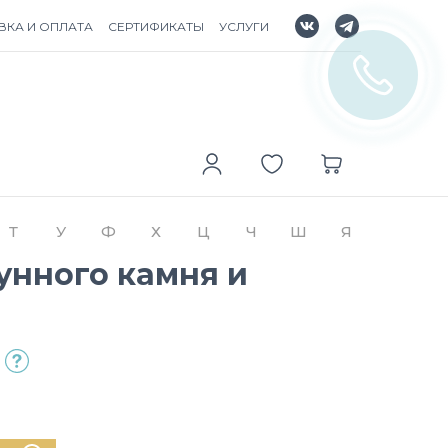
ВКА И ОПЛАТА
СЕРТИФИКАТЫ
УСЛУГИ
Т
У
Ф
Х
Ц
Ч
Ш
Я
унного камня и