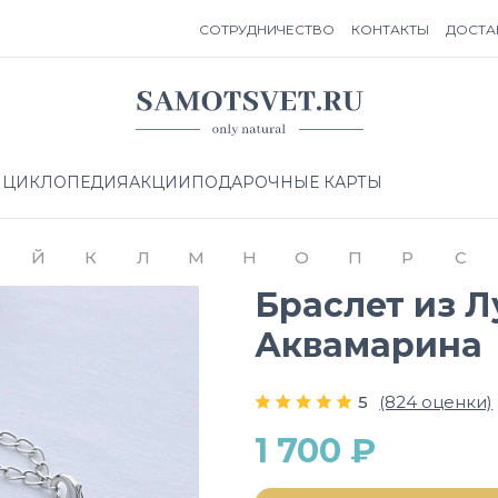
СОТРУДНИЧЕСТВО
КОНТАКТЫ
ДОСТА
НЦИКЛОПЕДИЯ
АКЦИИ
ПОДАРОЧНЫЕ КАРТЫ
Й
К
Л
М
Н
О
П
Р
С
Браслет из Л
Аквамарина
5
(824 оценки)
1 700 ₽