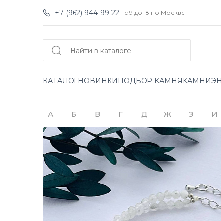
+7 (962) 944-99-22
с 9 до 18 по Москве
КАТАЛОГ
НОВИНКИ
ПОДБОР КАМНЯ
КАМНИ
Э
А
Б
В
Г
Д
Ж
З
И