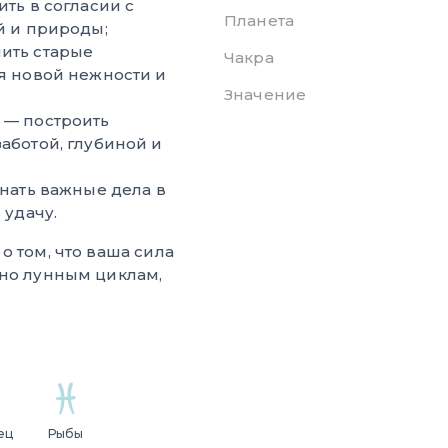
ть в согласии с
Планета
й и природы;
ить старые
Чакра
я новой нежности и
Значение
— построить
аботой, глубиной и
нать важные дела в
 удачу.
о том, что ваша сила
бно лунным циклам,
ец
Рыбы