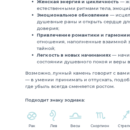
Женская энергия и цикличность
— жи
естественными ритмами тела, эмоци
Эмоциональное обновление
— исцел
душевные раны и открыть сердце дл
доверия;
Привлечение романтики и гармонии
отношения, наполненные взаимной з
тайной;
Легкость в новых начинаниях
— начи
состоянии душевного покоя и веры в
Возможно, лунный камень говорит с вами 
— в умении принимать и отпускать, подо
где убыль всегда сменяется ростом.
Подходит знаку зодиака:
Рак
Лев
Весы
Скорпион
Стрел