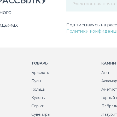
РАССЫЛКУ
ного
Некорректный адрес э
одажах
Подписываясь на расс
Политики конфиденц
ТОВАРЫ
КАМНИ
Браслеты
Агат
Бусы
Аквама
Кольца
Аметис
Кулоны
Горный 
Серьги
Лабрад
Сувениры
Лазури