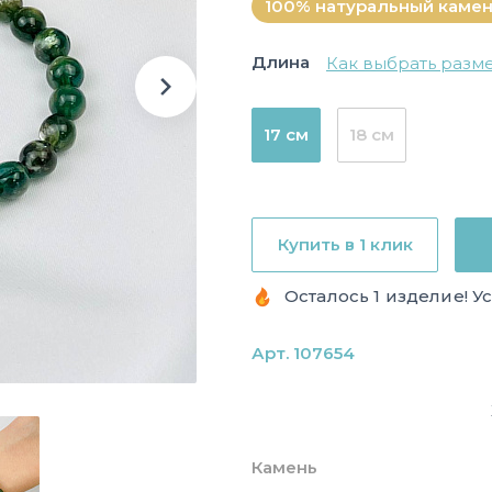
100% натуральный каме
Длина
Как выбрать разм
17 см
18 см
Купить в 1 клик
Осталось 1 изделие! У
Арт. 107654
Камень