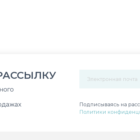
РАССЫЛКУ
ного
Некорректный адрес э
одажах
Подписываясь на расс
Политики конфиденц