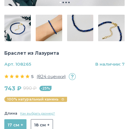
Браслет из Лазурита
Арт. 108265
В наличии: 7
5
(824 оценки)
743 ₽
990 ₽
-25%
100% натуральный камень
Длина
Как выбрать размер?
17 см +
18 см +