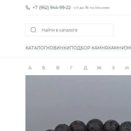
+7 (962) 944-99-22
с 9 до 18 по Москве
КАТАЛОГ
НОВИНКИ
ПОДБОР КАМНЯ
КАМНИ
Э
А
Б
В
Г
Д
Ж
З
И