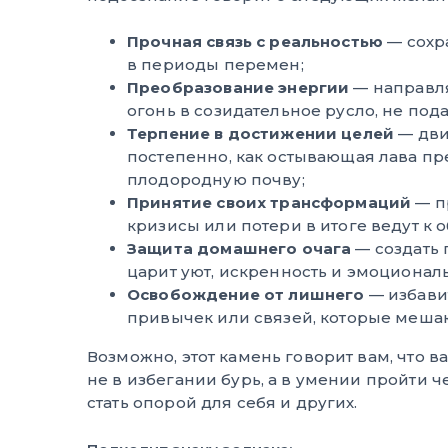
Прочная связь с реальностью
— сохр
в периоды перемен;
Преобразование энергии
— направл
огонь в созидательное русло, не пода
Терпение в достижении целей
— дви
постепенно, как остывающая лава пр
плодородную почву;
Принятие своих трансформаций
— пр
кризисы или потери в итоге ведут к 
Защита домашнего очага
— создать 
царит уют, искренность и эмоциональ
Освобождение от лишнего
— избавит
привычек или связей, которые мешаю
Возможно, этот камень говорит вам, что 
не в избегании бурь, а в умении пройти че
стать опорой для себя и других.