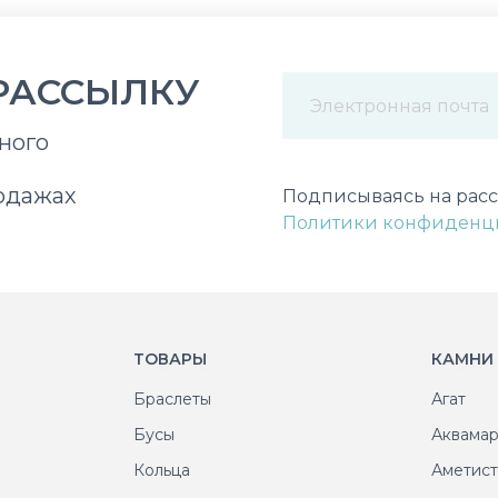
РАССЫЛКУ
ного
Некорректный адрес э
одажах
Подписываясь на расс
Политики конфиденц
ТОВАРЫ
КАМНИ
Браслеты
Агат
Бусы
Аквама
Кольца
Аметис