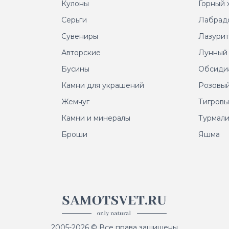
Кулоны
Горный 
Серьги
Лабрад
Сувениры
Лазури
Авторские
Лунный
Бусины
Обсиди
Камни для украшений
Розовый
Жемчуг
Тигровы
Камни и минералы
Турмал
Броши
Яшма
2005-2026 © Все права защищены