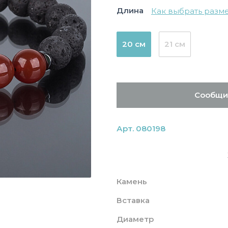
Длина
Как выбрать разм
20 см
21 см
Сообщи
Арт. 080198
Камень
Вставка
Диаметр