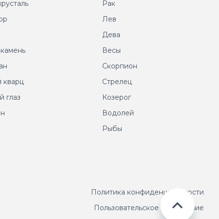
хрусталь
Рак
ор
Лев
т
Дева
 камень
Весы
ан
Скорпион
 кварц
Стрелец
й глаз
Козерог
ин
Водолей
Рыбы
Политика конфиденциальности
Пользовательское соглашение