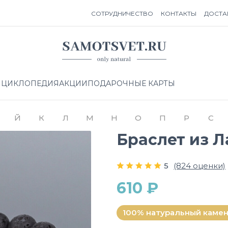
СОТРУДНИЧЕСТВО
КОНТАКТЫ
ДОСТА
НЦИКЛОПЕДИЯ
АКЦИИ
ПОДАРОЧНЫЕ КАРТЫ
Й
К
Л
М
Н
О
П
Р
С
Браслет из 
5
(824 оценки)
610 ₽
100% натуральный каме