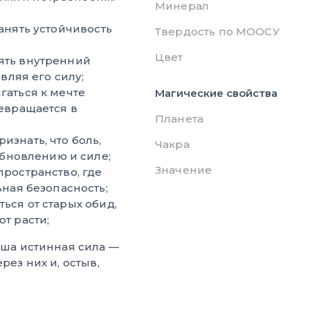
Минерал
анять устойчивость
Твердость по МООСУ
Цвет
ять внутренний
вляя его силу;
гаться к мечте
Магические свойства
евращается в
Планета
изнать, что боль,
Чакра
обновлению и силе;
Значение
пространство, где
ная безопасность;
ься от старых обид,
т расти;
ваша истинная сила —
рез них и, остыв,