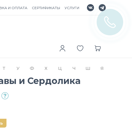
ВКА И ОПЛАТА
СЕРТИФИКАТЫ
УСЛУГИ
Т
У
Ф
Х
Ц
Ч
Ш
Я
Лавы и Сердолика
нь