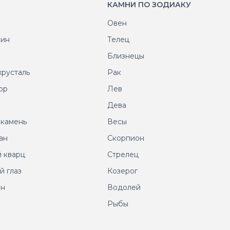
КАМНИ ПО ЗОДИАКУ
Овен
рин
Телец
т
Близнецы
хрусталь
Рак
ор
Лев
т
Дева
 камень
Весы
ан
Скорпион
 кварц
Стрелец
й глаз
Козерог
ин
Водолей
Рыбы