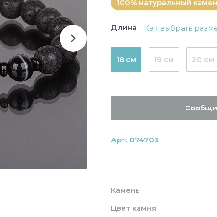
100% натуральный каме
Длина
Как выбрать разм
18 см
19 см
20 см
Сообщи
Арт. 074703
Камень
Цвет камня