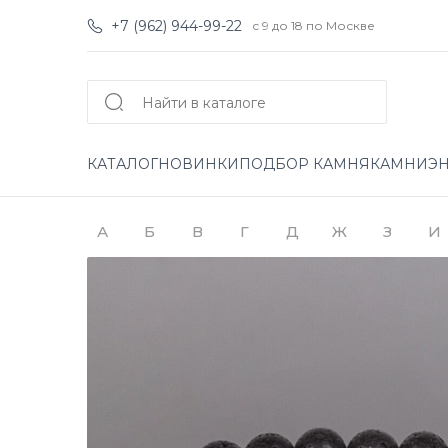
+7 (962) 944-99-22
с 9 до 18 по Москве
КАТАЛОГ
НОВИНКИ
ПОДБОР КАМНЯ
КАМНИ
Э
А
Б
В
Г
Д
Ж
З
И