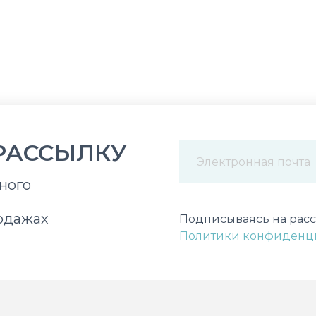
РАССЫЛКУ
ного
Некорректный адрес э
одажах
Подписываясь на расс
Политики конфиденц