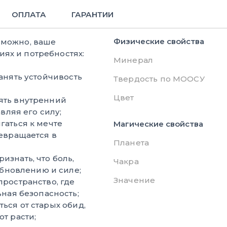
ОПЛАТА
ГАРАНТИИ
Физические свойства
зможно, ваше
ях и потребностях:
Минерал
анять устойчивость
Твердость по МООСУ
Цвет
ять внутренний
вляя его силу;
гаться к мечте
Магические свойства
евращается в
Планета
изнать, что боль,
Чакра
обновлению и силе;
Значение
пространство, где
ная безопасность;
ься от старых обид,
т расти;