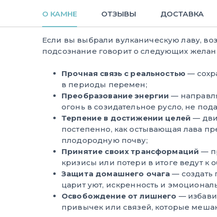
О КАМНЕ
ОТЗЫВЫ
ДОСТАВКА
Если вы выбрали вулканическую лаву, во
подсознание говорит о следующих желани
Прочная связь с реальностью
— сохр
в периоды перемен;
Преобразование энергии
— направл
огонь в созидательное русло, не пода
Терпение в достижении целей
— дви
постепенно, как остывающая лава пр
плодородную почву;
Принятие своих трансформаций
— пр
кризисы или потери в итоге ведут к 
Защита домашнего очага
— создать 
царит уют, искренность и эмоциональ
Освобождение от лишнего
— избавит
привычек или связей, которые мешаю