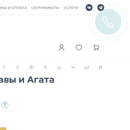
ВКА И ОПЛАТА
СЕРТИФИКАТЫ
УСЛУГИ
Т
У
Ф
Х
Ц
Ч
Ш
Я
авы и Агата