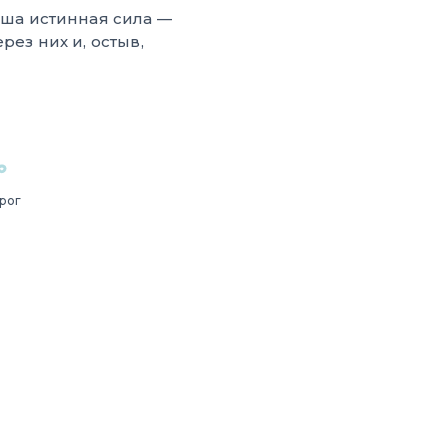
ваша истинная сила —
рез них и, остыв,
рог