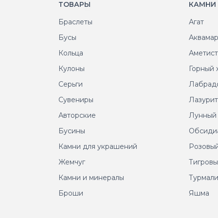
ТОВАРЫ
КАМНИ
Браслеты
Агат
Бусы
Аквама
Кольца
Аметис
Кулоны
Горный 
Серьги
Лабрад
Сувениры
Лазури
Авторские
Лунный
Бусины
Обсиди
Камни для украшений
Розовый
Жемчуг
Тигровы
Камни и минералы
Турмал
Броши
Яшма