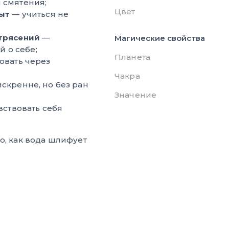
 смятения;
Цвет
ыт
— учиться не
трясений
—
Магические свойства
й о себе;
Планета
овать через
Чакра
скренне, но без ран
Значение
вствовать себя
о, как вода шлифует