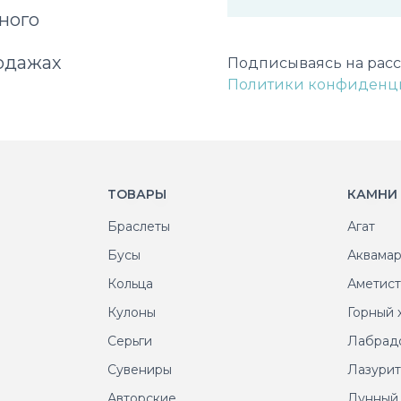
ного
Некорректный адрес э
одажах
Подписываясь на расс
Политики конфиденц
ТОВАРЫ
КАМНИ
Браслеты
Агат
Бусы
Аквама
Кольца
Аметис
Кулоны
Горный 
Серьги
Лабрад
Сувениры
Лазури
Авторские
Лунный