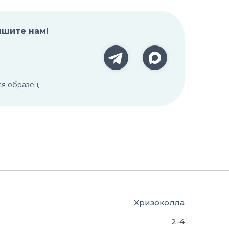
ишите нам!
ся образец
Хризоколла
2-4