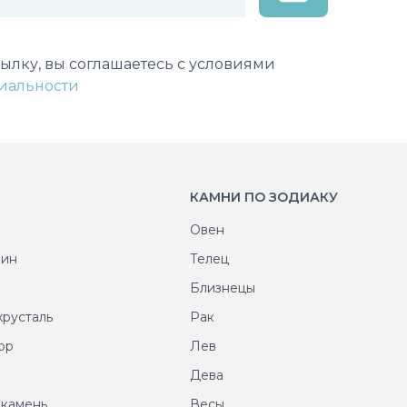
лектронной почты
ылку, вы соглашаетесь с условиями
иальности
КАМНИ ПО ЗОДИАКУ
Овен
рин
Телец
т
Близнецы
хрусталь
Рак
ор
Лев
т
Дева
 камень
Весы