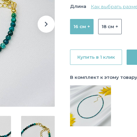
Длина
Как выбрать разм
16 см +
18 см +
Купить в 1 клик
В комплект к этому товар