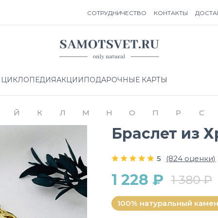
СОТРУДНИЧЕСТВО
КОНТАКТЫ
ДОСТА
НЦИКЛОПЕДИЯ
АКЦИИ
ПОДАРОЧНЫЕ КАРТЫ
Й
К
Л
М
Н
О
П
Р
С
Браслет из 
5
(824 оценки)
1 228 ₽
1 380 ₽
100% натуральный каме