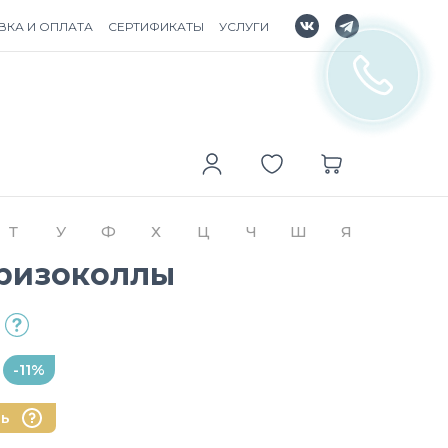
ВКА И ОПЛАТА
СЕРТИФИКАТЫ
УСЛУГИ
Т
У
Ф
Х
Ц
Ч
Ш
Я
Хризоколлы
-11%
нь