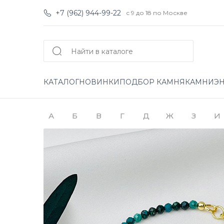
+7 (962) 944-99-22
с 9 до 18 по Москве
КАТАЛОГ
НОВИНКИ
ПОДБОР КАМНЯ
КАМНИ
Э
А
Б
В
Г
Д
Ж
З
И