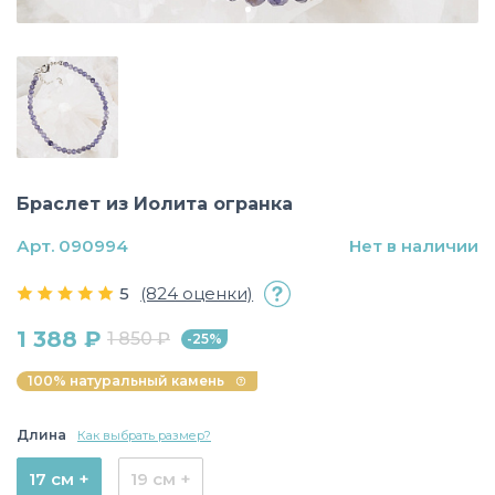
Браслет из Иолита огранка
Арт. 090994
Нет в наличии
5
(824 оценки)
1 388 ₽
1 850 ₽
-25%
100% натуральный камень
Длина
Как выбрать размер?
17 см +
19 см +