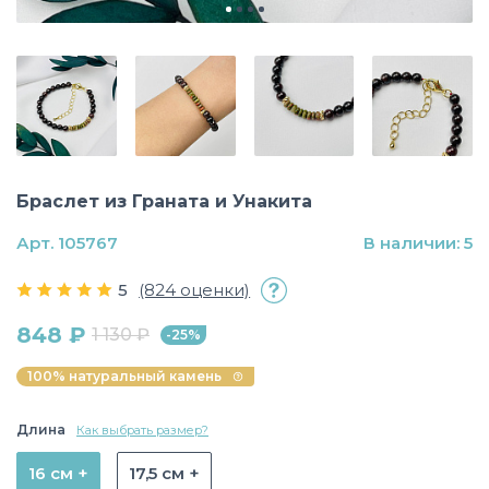
Браслет из Граната и Унакита
Арт. 105767
В наличии: 5
5
(824 оценки)
848 ₽
1 130 ₽
-25%
100% натуральный камень
Длина
Как выбрать размер?
16 см +
17,5 см +