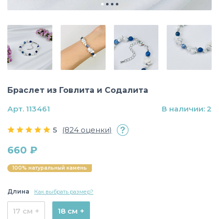
Браслет из Говлита и Содалита
Арт. 113461
В наличии: 2
5
(824 оценки)
660 ₽
100% натуральный камень
Длина
Как выбрать размер?
17 см +
18 см +