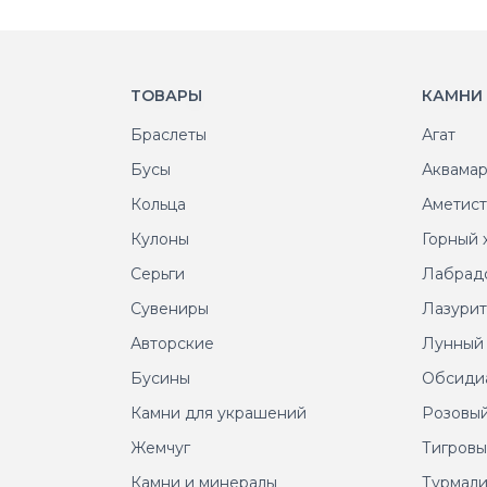
ТОВАРЫ
КАМНИ
Браслеты
Агат
Бусы
Аквама
Кольца
Аметис
Кулоны
Горный 
Серьги
Лабрад
Сувениры
Лазури
Авторские
Лунный
Бусины
Обсиди
Камни для украшений
Розовый
Жемчуг
Тигровы
Камни и минералы
Турмал