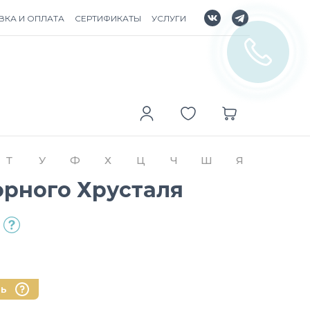
ВКА И ОПЛАТА
СЕРТИФИКАТЫ
УСЛУГИ
Т
У
Ф
Х
Ц
Ч
Ш
Я
орного Хрусталя
нь