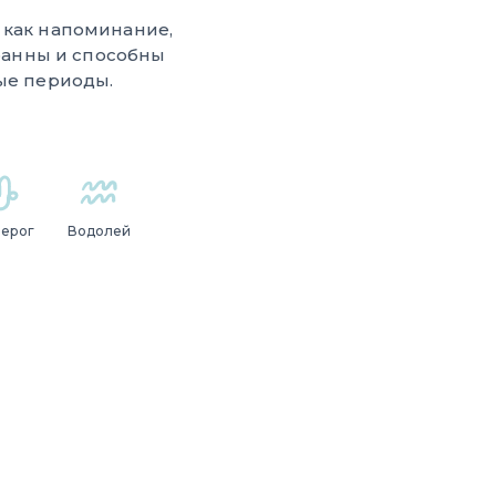
 как напоминание,
гранны и способны
ные периоды.
зерог
Водолей