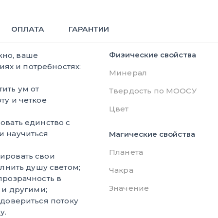
ОПЛАТА
ГАРАНТИИ
Физические свойства
жно, ваше
ях и потребностях:
Минерал
ить ум от
Твердость по МООСУ
ту и четкое
Цвет
овать единство с
и научиться
Магические свойства
Планета
ировать свои
олнить душу светом;
Чакра
прозрачность в
Значение
 и другими;
 довериться потоку
у.