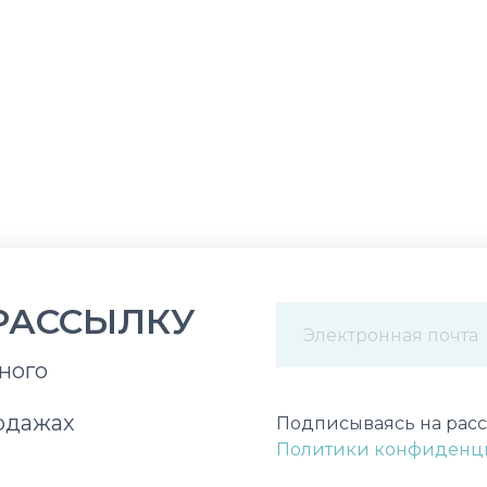
РАССЫЛКУ
ного
Некорректный адрес э
одажах
Подписываясь на расс
Политики конфиденц