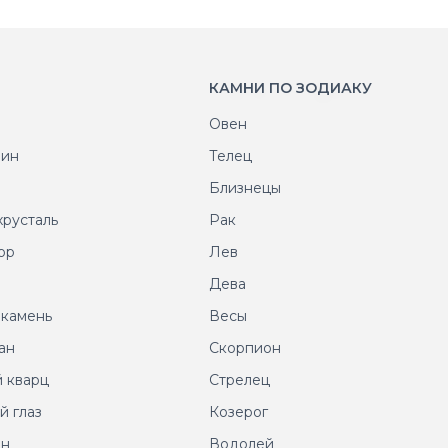
КАМНИ ПО ЗОДИАКУ
Овен
рин
Телец
т
Близнецы
хрусталь
Рак
ор
Лев
т
Дева
 камень
Весы
ан
Скорпион
 кварц
Стрелец
й глаз
Козерог
ин
Водолей