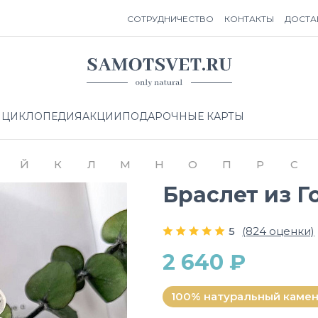
СОТРУДНИЧЕСТВО
КОНТАКТЫ
ДОСТА
НЦИКЛОПЕДИЯ
АКЦИИ
ПОДАРОЧНЫЕ КАРТЫ
Й
К
Л
М
Н
О
П
Р
С
Браслет из Г
5
(824 оценки)
2 640 ₽
100% натуральный каме