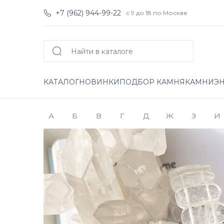
+7 (962) 944-99-22
с 9 до 18 по Москве
КАТАЛОГ
НОВИНКИ
ПОДБОР КАМНЯ
КАМНИ
Э
А
Б
В
Г
Д
Ж
З
И