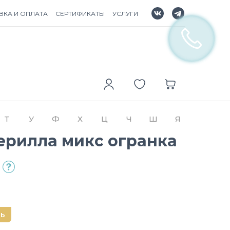
ВКА И ОПЛАТА
СЕРТИФИКАТЫ
УСЛУГИ
Т
У
Ф
Х
Ц
Ч
Ш
Я
ерилла микс огранка
нь