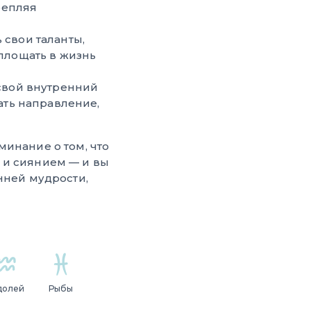
репляя
 свои таланты,
площать в жизнь
свой внутренний
ать направление,
минание о том, что
 и сиянием — и вы
нней мудрости,
долей
Рыбы