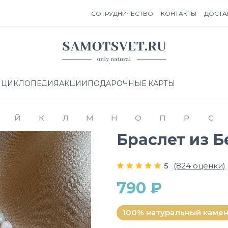
СОТРУДНИЧЕСТВО
КОНТАКТЫ
ДОСТА
НЦИКЛОПЕДИЯ
АКЦИИ
ПОДАРОЧНЫЕ КАРТЫ
Й
К
Л
М
Н
О
П
Р
С
Браслет из Б
5
(824 оценки)
790 ₽
100% натуральный каме