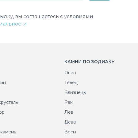
лектронной почты
ылку, вы соглашаетесь с условиями
иальности
КАМНИ ПО ЗОДИАКУ
Овен
рин
Телец
т
Близнецы
хрусталь
Рак
ор
Лев
т
Дева
 камень
Весы