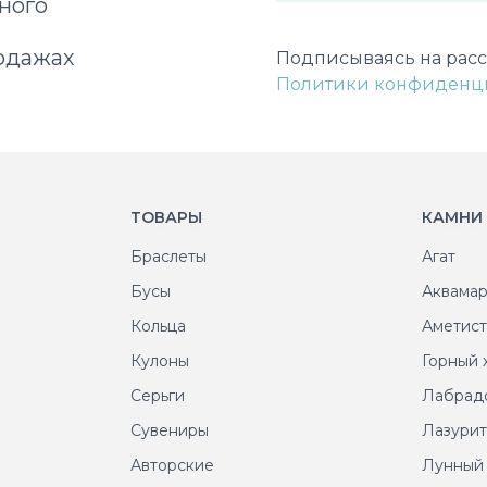
ного
Некорректный адрес э
одажах
Подписываясь на расс
Политики конфиденц
ТОВАРЫ
КАМНИ
Браслеты
Агат
Бусы
Аквама
Кольца
Аметис
Кулоны
Горный 
Серьги
Лабрад
Сувениры
Лазури
Авторские
Лунный