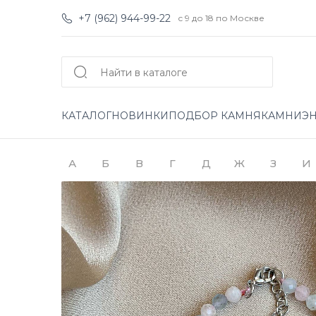
+7 (962) 944-99-22
с 9 до 18 по Москве
КАТАЛОГ
НОВИНКИ
ПОДБОР КАМНЯ
КАМНИ
Э
А
Б
В
Г
Д
Ж
З
И