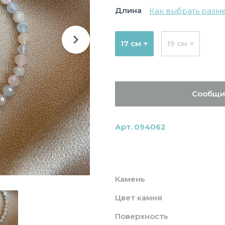
Длина
Как выбрать разм
17 см +
19 см +
Сообщи
Арт. 094062
Камень
Цвет камня
Поверхность