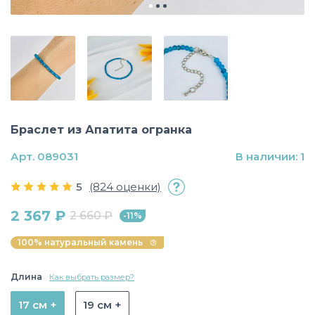
Браслет из Апатита огранка
Арт. 089031
В наличии: 1
5
(824 оценки)
2 367 ₽
2 660 ₽
-11%
100% натуральный камень
Длина
Как выбрать размер?
17 см +
19 см +