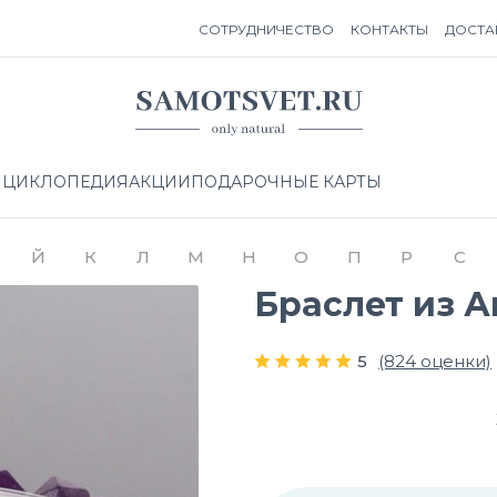
СОТРУДНИЧЕСТВО
КОНТАКТЫ
ДОСТА
НЦИКЛОПЕДИЯ
АКЦИИ
ПОДАРОЧНЫЕ КАРТЫ
Й
К
Л
М
Н
О
П
Р
С
Браслет из А
5
(824 оценки)