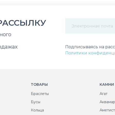
РАССЫЛКУ
ного
Некорректный адрес э
одажах
Подписываясь на расс
Политики конфиденц
ТОВАРЫ
КАМНИ
Браслеты
Агат
Бусы
Аквама
Кольца
Аметис