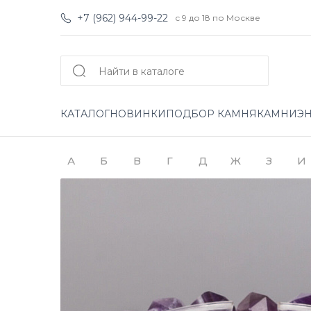
+7 (962) 944-99-22
с 9 до 18 по Москве
КАТАЛОГ
НОВИНКИ
ПОДБОР КАМНЯ
КАМНИ
Э
А
Б
В
Г
Д
Ж
З
И