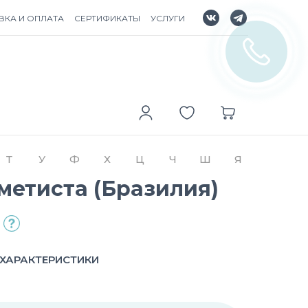
ВКА И ОПЛАТА
СЕРТИФИКАТЫ
УСЛУГИ
Т
У
Ф
Х
Ц
Ч
Ш
Я
метиста (Бразилия)
ХАРАКТЕРИСТИКИ