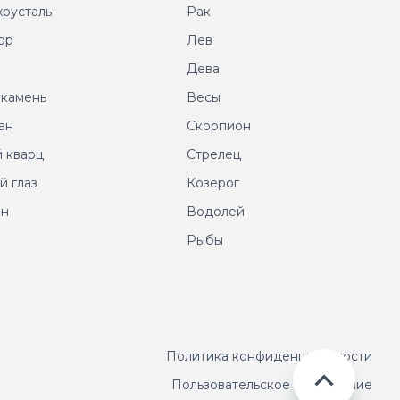
хрусталь
Рак
ор
Лев
т
Дева
 камень
Весы
ан
Скорпион
 кварц
Стрелец
й глаз
Козерог
ин
Водолей
Рыбы
Политика конфиденциальности
Пользовательское соглашение