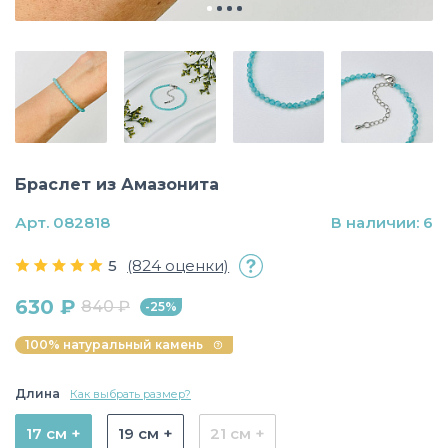
Браслет из Амазонита
Арт. 082818
В наличии: 6
5
(824 оценки)
630 ₽
840 ₽
-25%
100% натуральный камень
Длина
Как выбрать размер?
17 см +
19 см +
21 см +