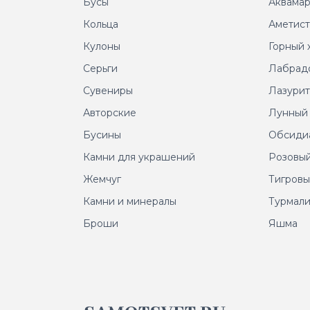
Бусы
Аквама
Кольца
Аметис
Кулоны
Горный 
Серьги
Лабрад
Сувениры
Лазури
Авторские
Лунный
Бусины
Обсиди
Камни для украшений
Розовый
Жемчуг
Тигровы
Камни и минералы
Турмал
Броши
Яшма