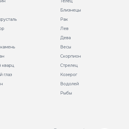
рин
Телец
т
Близнецы
хрусталь
Рак
ор
Лев
т
Дева
 камень
Весы
ан
Скорпион
 кварц
Стрелец
й глаз
Козерог
ин
Водолей
Рыбы