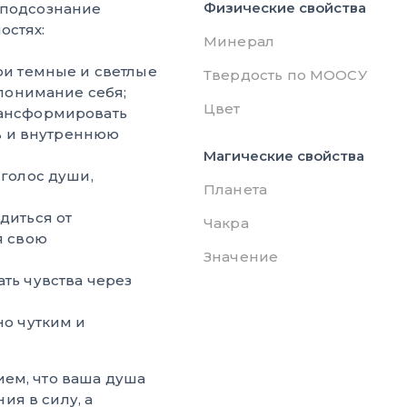
Физические свойства
 подсознание
остях:
Минерал
ои темные и светлые
Твердость по МООСУ
 понимание себя;
Цвет
ансформировать
ть и внутреннюю
Магические свойства
голос души,
Планета
диться от
Чакра
я свою
Значение
ть чувства через
о чутким и
ем, что ваша душа
я в силу, а