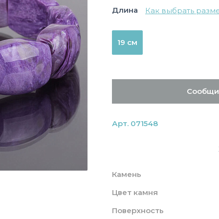
Длина
Как выбрать разм
19 см
Сообщи
Арт. 071548
Камень
Цвет камня
Поверхность