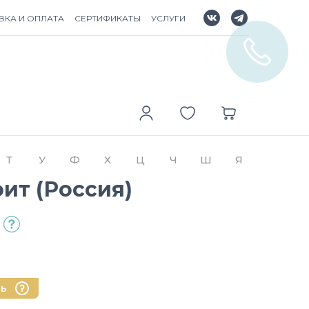
ВКА И ОПЛАТА
СЕРТИФИКАТЫ
УСЛУГИ
Т
У
Ф
Х
Ц
Ч
Ш
Я
ит (Россия)
нь