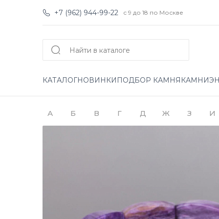
+7 (962) 944-99-22
с 9 до 18 по Москве
КАТАЛОГ
НОВИНКИ
ПОДБОР КАМНЯ
КАМНИ
Э
А
Б
В
Г
Д
Ж
З
И