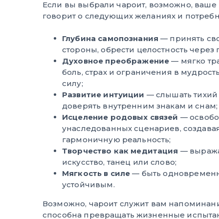
Если вы выбрали чароит, возможно, ваше
говорит о следующих желаниях и потребн
Глубина самопознания
— принять св
стороны, обрести целостность через
Духовное преображение
— мягко тр
боль, страх и ограничения в мудрос
силу;
Развитие интуиции
— слышать тихий 
доверять внутренним знакам и снам;
Исцеление родовых связей
— освобо
унаследованных сценариев, создава
гармоничную реальность;
Творчество как медитация
— выража
искусство, танец или слово;
Мягкость в силе
— быть одновременн
устойчивым.
Возможно, чароит служит вам напоминани
способна превращать жизненные испытани