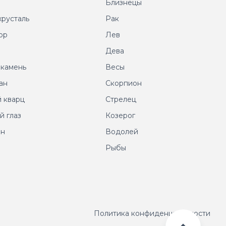
т
Близнецы
хрусталь
Рак
ор
Лев
т
Дева
 камень
Весы
ан
Скорпион
 кварц
Стрелец
й глаз
Козерог
ин
Водолей
Рыбы
Политика конфиденциальности