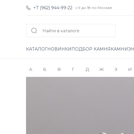
+7 (962) 944-99-22
с 9 до 18 по Москве
КАТАЛОГ
НОВИНКИ
ПОДБОР КАМНЯ
КАМНИ
Э
А
Б
В
Г
Д
Ж
З
И