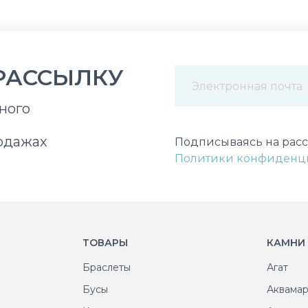
РАССЫЛКУ
ного
Некорректный адрес э
одажах
Подписываясь на расс
Политики конфиденц
ТОВАРЫ
КАМНИ
Браслеты
Агат
Бусы
Аквама