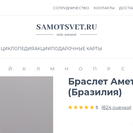
СОТРУДНИЧЕСТВО
КОНТАКТЫ
ДОСТА
НЦИКЛОПЕДИЯ
АКЦИИ
ПОДАРОЧНЫЕ КАРТЫ
Й
К
Л
М
Н
О
П
Р
С
Браслет Аме
(Бразилия)
5
(824 оценки)