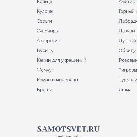
Кольца
Аметис
Кулоны
Горный 
Серьги
Лабрад
Сувениры
Лазури
Авторские
Лунный
Бусины
Обсиди
Камни для украшений
Розовый
Жемчуг
Тигровы
Камни и минералы
Турмал
Броши
Яшма