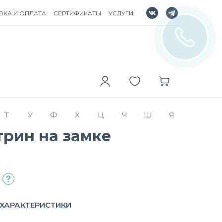
ВКА И ОПЛАТА
СЕРТИФИКАТЫ
УСЛУГИ
Т
У
Ф
Х
Ц
Ч
Ш
Я
трин на замке
ХАРАКТЕРИСТИКИ